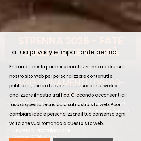
STRENNA 2026 - FATE
QUELLO CHE VI DIRÀ
La tua privacy è importante per noi
Entrambi i nostri partner e noi utilizziamo i cookie sul
nostro sito Web per personalizzare contenuti e
AGGIORNAMENTI (06-08-
pubblicità, fornire funzionalità ai social network o
2026)
analizzare il nostro traffico. Cliccando acconsenti all
BS 2026-07,08: Chi ci separerà dall’amore di Cristo?
´uso di questa tecnologia sul nostro sito web. Puoi
Cagliero11 e Intenzione Missionaria Salesiana, Agosto
cambiare idea e personalizzare il tuo consenso ogni
2026
volta che vuoi tornando a questo sito web.
Novena a Maria Ausiliatrice 2026
Decreto di Promulgazione
Strenna 2026: Video