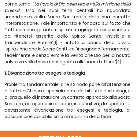
come tema: “
La Parola
di Dio nella vita e nella missione della
Chiesa
”. Uno dei suoi temi centrali ha riguardato
l’importanza della Sacra Scrittura e della sua corretta
interpretazione. Tale importanza è fondata sul fatto che
“tutto ciò che gli autori ispirati o agiografi asseriscono è
da ritenersi asserito dallo Spirito Santo, invisibile e
trascendente Autore”
[1]
. E’ infatti a causa della divina
Ispirazione che le Sacre Scritture “insegnano fermamente,
fedelmente e senza errore la verità che Dio per la nostra
salvezza volle fosse consegnata alle sacre Lettere”
[2]
.
1. Divaricazione tra esegesi e teologia
Problema fondamentale, che il Sinodo pone all’attenzione
di tutta la Chiesa e specialmente dei biblisti e dei teologi, è
allora quello di instaurare un corretto approccio alla Sacra
Scrittura, un approccio capace, in definitiva, di superare la
devastante divaricazione tra esegesi e teologia, di
passare cioè dal biblicismo al realismo della fede.
In uno straordinario intervento al Sinodo, il 14 ottobre 2008,
il Papa Benedetto ha parlato del rapporto che intercorre