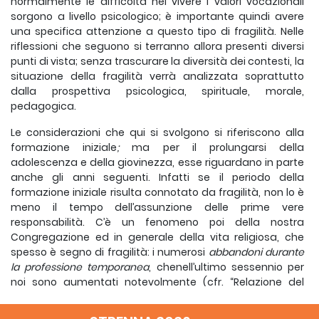
normalmente le difficoltà nel vivere i valori vocazionali
sorgono a livello psicologico; è importante quindi avere
una specifica attenzione a questo tipo di fragilità. Nelle
riflessioni che seguono si terranno allora presenti diversi
punti di vista; senza trascurare la diversità dei contesti, la
situazione della fragilità verrà analizzata soprattutto
dalla prospettiva psicologica, spirituale, morale,
pedagogica.
Le considerazioni che qui si svolgono si riferiscono alla
formazione iniziale
;
ma per il prolungarsi della
adolescenza e della giovinezza, esse riguardano in parte
anche gli anni seguenti. Infatti se il periodo della
formazione iniziale risulta connotato da fragilità, non lo è
meno il tempo dell’assunzione delle prime vere
responsabilità. C’è un fenomeno poi della nostra
Congregazione ed in generale della vita religiosa, che
spesso è segno di fragilità: i numerosi
abbandoni durante
la professione temporanea
, chenell’ultimo sessennio per
noi sono aumentati notevolmente (cfr. “Relazione del
Vicario del Rettor Maggiore al CG25” 103). Non in tutte le
Ispettorie però tale fenomeno si manifesta con la stessa