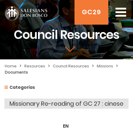
GC29
Council Resources
>
>
>
>
Home
Resources
Council Resources
Missions
Documents
Categorías
Missionary Re-reading of GC 27 : cinese
EN