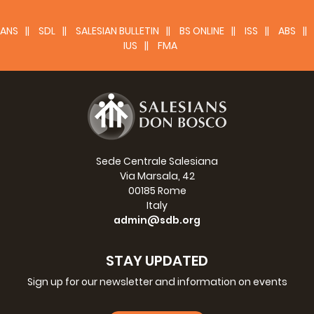
種在神修、友愛、牧民上的持續皈依（26, 63）。從傳教角度再讀
GC27議決的意念，源於會憲30條的啟迪，它強調傳教工作是我們
ANS
SDL
SALESIAN BULLETIN
BS ONLINE
ISS
ABS
修會的必然特徵，以推動所有合乎神恩的教育與牧民項目。會憲
IUS
FMA
138條則具體指出，傳教議員的責任，是要策勵整個修會的傳教精
神和傳教承諾，統籌和指導傳教活動，並確保為傳教士有足夠的準
備。
在全代會的討論過程，以及最後文件之內，GC27全代會恆常參照
主教會議後教宗的宗座勸諭《福音的喜樂》。因此，從傳教角度再
研讀GC27，有需要從慈幼會的角度，以及適當地參照這宗座勸
諭。這份由傳教部門準備的資料，旨在孕育氛圍，加強傳教意識和
鼓勵研讀GC27大會文件。
Sede Centrale Salesiana
Via Marsala, 42
慈幼生命－「終身傳教」的心境
00185 Rome
Italy
作為一個無國界教會內不斷向前的修會，他經常開放門戶 ；這次從
admin@sdb.org
傳教角度的研讀，是一種整合式的閱讀，需要每一位慈幼會會士，
再次發現慈幼聖召的傳教幅度，好能走出去，接觸別人（7），特
別是走向新領域、實質上的「邊緣」地方（22）。這要求克服我們
STAY UPDATED
自我中心的心態，以及缺乏傳教的勇氣（2），這些現象，可從疲
倦、緊張、零碎無組織、無效率和過份疲勞中（27），可見一斑。
Sign up for our newsletter and information on events
這樣，有需要從中產生活格調的生活，改變為傳教的、具有先知特
質的生活（74. 1），並且猶如傳教使徒，活出我們恆常傳教心境的