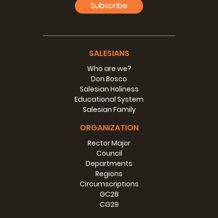
Subscribe
慈幼生命 。在這裡，讓我們記起聖若望保祿二世的說話：「如果教
會的最終目標沒有被內向所攫取，她的所有革新，必需以傳教作為
最終目標。」
這是非常重要的，就是慈幼會會士要明白到，今天「傳教」不應被
視為只是地理上或單向的詞語；傳教的本質，就是宣講耶穌基督，
SALESIANS
並在三個境況中去理解：向外海外其他民族ad gentes傳教、在日
常牧民工作中傳教、或在新福傳的需要中傳教 。在歐洲計劃的光照
Who are we?
下，有需要幫助慈幼會會士，欣賞傳教士四面八方的互動，從各大
Don Bosco
洲到各大洲，猶如一個具體的標記，彰顯向海外傳教missio ad
Salesian Holiness
gentes的成果 。在新的環境下，傳教部門繼續扮演角色，確保、
Educational System
統籌、輔導在新領域和實質「邊緣」地區的傳教抉擇（43），以及
Salesian Family
策勵修會內的傳教項目（75.5）。透過這些服務，傳教部門成為修
ORGANIZATION
會內新領域的守護者。
跨越日常守業的牧民工作 ，以及跨越那導致心靈疲勞和牧民絕望的
Rector Major
死寂心境 ，教宗方濟各不斷強調，有需要做牧民抉擇，以推動我
Council
們，從自我保護的傾向，走向牧民皈依。這樣，我們所有的牧民願
Departments
景，會化成合適的工具，幫助我們無恐無懼地走向別人，甘心情願
Regions
負起擔子，走到人類實質的「邊緣」地帶 。事實上，GC27文件第
Circumscriptions
27和49條也引述《福音的喜樂》，當中教宗方濟各渴望傳教抉
GC28
擇，並堅定地說，他「更喜歡顛簸的、受傷的、骯髒的教會，因為
CG29
她身處街頭，而不是因為封閉和舒適導致生病的教會…夢想傳教的