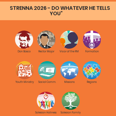
13）一個很容易讓人沉睡的方法，就是忘記－忘記聖神的教導、忘
STRENNA 2026 - DO WHATEVER HE TELLS
記全代會的指示！
YOU”
這幾頁紙張，目的是幫助傳教委員，以及每一位會士，讓GC27的
傳教心火保持旺盛，有如善良的慈幼使徒，聽從GC27的勸諭，懷
著勇氣和創意，加以實踐。
若要這樣，我們需要從慈幼會會士的角度，再次閱讀教宗方濟各的
《福音的喜樂》。因此，我們希望，不要忘記GC27的訓示，並且
作為鮑思高神父的慈幼會會士，需要熱切地生活此刻這整個教會更
新傳教使命的良機。這小冊子後面所提供的反思問題，以及其他在
Don Bosco
Rector Major
Vicar of the RM
Formation
會士和團體心靈上浮現的問題，如果我們認真面對，可以帶來會院
和事業方面的真正革新。
願慈幼家庭的眾多傳教士聖者，啟發和支援我們！
總部傳教議員
Guillermo Basanes神父
Youth Ministry
Social Comm.
Missions
Regions
導言
傳教部門設法從傳教角度，反思如何實踐GC27議決，以幫助會士
以終身傳教的心境 ，生活慈幼會的獻身生活。願這反思能在每一位
慈幼會會士心內，引發創意的火花，宣揚福音（4, 54） ，猶如一
Salesian Holiness
Salesian Family