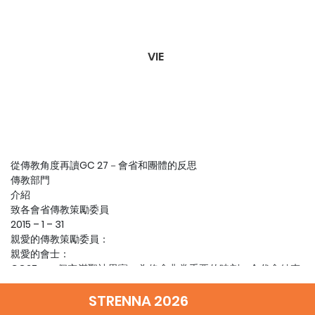
VIE
從傳教角度再讀GC 27－會省和團體的反思
傳教部門
介紹
致各會省傳教策勵委員
2015 – 1 – 31
親愛的傳教策勵委員：
親愛的會士：
GC27－一個充滿聖神恩寵、為修會非常重要的時刻；全代會結束
快一年了。
教宗方濟各不厭其煩地告訴我們，需要「喚醒世界」。危險的，就
STRENNA 2026
是我們沉睡了！「鹽若失了味，可用什麼使它再鹹呢？」（瑪5：