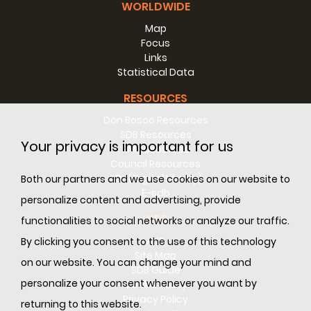
選擇，能夠轉化所有事情，好使教會的生活習慣、風格、時間與日
WORLDWIDE
程、語言，和結構，都是為了今天世界的福傳工作（67.1），而不
Map
是為了自我保護（43）。」事實上，傳教熱誠必定孕育出傳福音的
Focus
喜樂。
Links
作為追尋天主的人士（32），我們旅程的核心，就是聖體（41）與
Statistical Data
天主聖言－教會傳教使命的泉源。每天的感恩祭、喜愛聖言，以及
透過聖言誦讀培養對聖言的熟諾，這些能幫助我們在生活中以天主
RESOURCES
為首（65），保持我們信仰動機的活力（54），從而我們的福音
Don Bosco Resources
能啟發更多思考方式（9），發現傳福音的迫切性與美麗。這福音
SDB Resources
宣講，使我們充滿傳教喜樂 ，並與此同時，更新我們的見識和宣講
Your privacy is important for us
RM Resources
的內容，就是天國－充滿人情的主耶穌。
Council Resources
由於真正的傳教士應該是一位聖者， 也就是一位經驗聖神的密契者
SDL (Digital Library)
Both our partners and we use cookies on our website to
（33），因此，有需要有系統地深化慈幼傳教神修（35），好能
E-sdb
光照神修與牧民愛德行動之間的聯繫（6）。傳教士恆常的陪伴
personalize content and advertising, provide
（67.2），發揮著重要的角色，以重新發現耶穌的吸引力，和那懷
INFO
functionalities to social networks or analyze our traffic.
著喜樂與人分享耶穌的強力渴望，並且克服那削弱每位傳教士牧民
動力的心靈疲勞 。
ANS
By clicking you consent to the use of this technology
Site Map
on our website. You can change your mind and
從多種文化到多元文化！
SDB Guide
personalize your consent whenever you want by
Cookie Policy
全代會決議孕育我們成為兄弟友愛的密契者（40），以及透過把會
Privacy Policy
returning to this website.
士重新分布（75.5），我們的國際團體要成為一個普世教會和慈幼