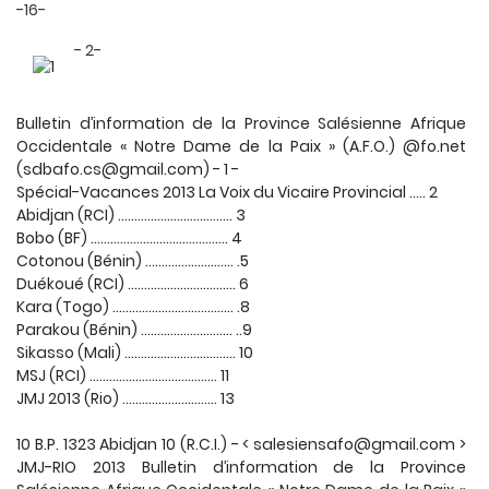
-16-
- 2-
Bulletin d’information de la Province Salésienne Afrique
Occidentale « Notre Dame de la Paix » (A.F.O.) @fo.net
(sdbafo.cs@gmail.com) - 1 -
Spécial-Vacances 2013 La Voix du Vicaire Provincial ….. 2
Abidjan (RCI) ……………….……………. 3
Bobo (BF) …………………….…….………. 4
Cotonou (Bénin) ……………………... .5
Duékoué (RCI) …………………..….…... 6
Kara (Togo) …………………..……...….. .8
Parakou (Bénin) …………………...…. ..9
Sikasso (Mali) …………………….…...… 10
MSJ (RCI) …………………………….….. 11
JMJ 2013 (Rio) ……………………….. 13
10 B.P. 1323 Abidjan 10 (R.C.I.) - < salesiensafo@gmail.com >
JMJ-RIO 2013 Bulletin d’information de la Province