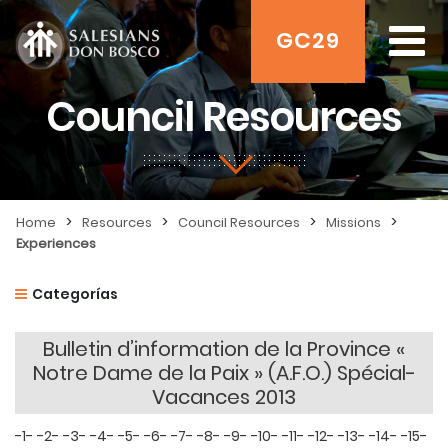
GC29
Council Resources
>
>
>
>
Home
Resources
Council Resources
Missions
Experiences
Categorías
Bulletin d’information de la Province «
Notre Dame de la Paix » (A.F.O.) Spécial-
Vacances 2013
-1-
-2-
-3-
-4-
-5-
-6-
-7-
-8-
-9-
-10-
-11-
-12-
-13-
-14-
-15-