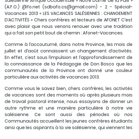
Salésienne Afrique Occidentale « Notre Dame de la Paix »
(A.F.O.) @fo.net (sdbafo.cs@gmail.com) - 2 - Spécial-
Vacances 2013 « LES VACANCES SALÉSIENNES : CHANGEMENT
D’ACTIVITÉS » Chers confrères et lecteurs de AFONET C’est
avec plaisir que nous venons renouer avec une tradition
qui a fait son petit bout de chemin : Afonet-Vacances.
Comme à l’accoutumé, dans notre Province, les mois de
juillet et d’août connaissent un changement d’activités.
En effet, c’est sous l’impulsion et l’approfondissement de
la connaissance de la Pédagogie de Don Bosco que les
communautés de la Province ont donné une couleur
particulière aux activités de vacances 2013.
Comme vous le savez bien, chers confrères, les activités
de vacances sont des moments où après plusieurs mois
de travail pastoral intense, nous essayons de donner un
autre rythme et une manière particulière à notre vie
salésienne. Ce sont aussi des périodes où nos
Communautés accueillent les jeunes confrères étudiants
ainsi que les aspirants à la vie salésienne, qui viennent les
enrichir par leurs talents et leur savoir-faire ; par la même