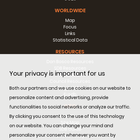
WORLDWIDE
Map
Focus
Links
Statistical Data
RESOURCES
Don Bosco Resources
SDB Resources
Your privacy is important for us
RM Resources
Council Resources
SDL (Digital Library)
Both our partners and we use cookies on our website to
E-sdb
personalize content and advertising, provide
INFO
functionalities to social networks or analyze our traffic.
ANS
By clicking you consent to the use of this technology
Site Map
on our website. You can change your mind and
SDB Guide
personalize your consent whenever you want by
Cookie Policy