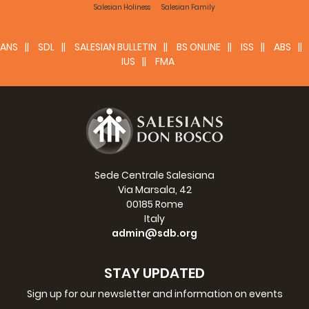
Salesian Holiness
Salesian Family
portare un primo annuncio,
facendo conoscere e stimare
le attività assistenziali e missionarie della Chiesa e della
Congregazione. Benefattori e collaboratori saranno
ANS
SDL
SALESIAN BULLETIN
BS ONLINE
ISS
ABS
introdotti nelle motivazioni di fondo delle opere
IUS
FMA
missionarie, cioè l´annuncio del Regno.
Sede Centrale Salesiana
Via Marsala, 42
00185 Rome
Italy
admin@sdb.org
STAY UPDATED
Sign up for our newsletter and information on events