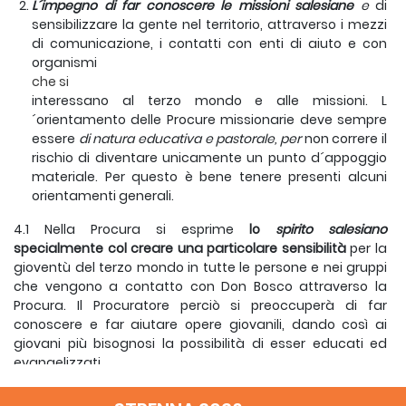
L´impegno di far conoscere le missioni salesiane
e
di
sensibilizzare la gente nel territorio, attraverso i mezzi
di comunicazio­ne, i contatti con enti di aiuto e con
organismi
che si
interessano al terzo mondo e alle missioni. L
´orientamento delle Procure missionarie deve sempre
essere
di natura educativa e pastorale, per
non correre il
rischio di diventare unicamente un punto d´appoggio
materiale. Per questo è bene tenere presenti alcuni
orientamenti generali.
4.1 Nella Procura si esprime
lo
spirito salesiano
specialmente col creare una particolare sensibilità
per la
gioventù del terzo mondo in tutte le persone e nei gruppi
che vengono a contatto con Don Bosco attraverso la
Procura. Il Procuratore perciò si preoccuperà di far
conoscere e far aiutare opere giovanili, dando così ai
giovani più bisognosi la possibilità di esser educati ed
evangelizzati.
4.2 Il Procuratore ha una funzione di
collegamento
con i