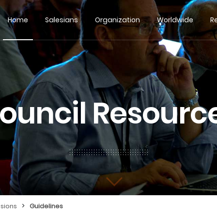
Home
Salesians
Organization
Worldwide
R
ouncil Resourc
>
ssions
Guidelines