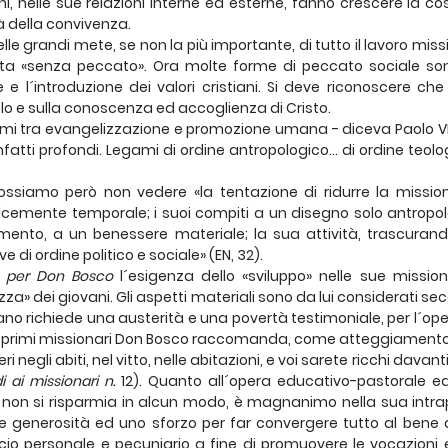
ani, nelle sue relazioni interne ed esterne, fanno crescere la 
à della convivenza.
lle grandi mete, se non la più importante, di tutto il lavo­ro mis
ta «senza peccato». Ora molte forme di peccato sociale son
e e l´introduzione dei valori cristiani. Si deve riconoscere c
o e sulla conoscenza ed accoglienza di Cristo.
ami tra evangelizzazione e promozione umana - diceva Paolo VI
nfatti profondi. Legami di ordine antropologico... di ordine teo
ssiamo però non vedere «la tentazione di ridurre la mis­sio
cemente temporale; i suoi compiti a un disegno solo antropol
ento, a un benessere materiale; la sua attività, trascurando
ive di ordine politico e sociale» (EN, 32).
e
per Don Bosco
l´esigenza dello «sviluppo» nelle sue missio
zza» dei gio­vani. Gli aspetti materiali sono da lui considerati s
ano richiede una austerità e una povertà testimoniale, per l´o
i primi missionari Don Bosco raccomanda, come atteggiamento 
ri negli abiti, nel vitto, nelle abitazioni, e voi sarete ricchi da­va
di ai
missionari n.
12). Quanto all´opera educativo-pastorale ed
non si risparmia in al­cun modo, è magnanimo nella sua intrap
 generosità ed uno sforzo per far con­vergere tutto al bene d
icio personale e pecuniario a fine di promuovere le voca­zioni