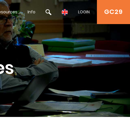
GC29
esources
Info
LOGIN
es