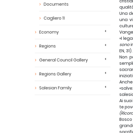
cristi
Documents
qualit
Una de
Cagliero 11
una vi
cultur
Economy
Vangel
«I leg
sono
i
Regions
EN, 31).
Non po
General Council Gallery
sempli
sacram
Regions Gallery
iniziat
Anch
Salesian Family
«salve
salesi
Ai suo
te pove
(Ricor
Bosco 
grande
sacrif