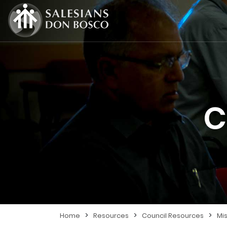
C
>
>
>
Home
Resources
Council Resources
Mi