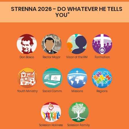
(Brasil).
STRENNA 2026 - DO WHATEVER HE TELLS
(a veces cada lugar cataloga con una metodología distinta
YOU”
y esto dificulta la búsqueda..etc..)
Don Bosco
Rector Major
Vicar of the RM
Formation
Youth Ministry
Social Comm.
Missions
Regions
Salesian Holiness
Salesian Family