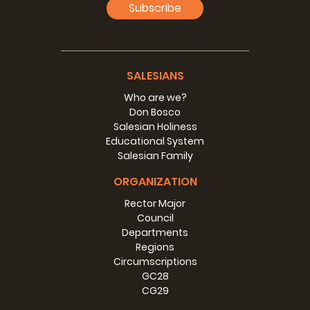
Subscribe
SALESIANS
Who are we?
Don Bosco
Salesian Holiness
Educational System
Salesian Family
ORGANIZATION
Rector Major
Council
Departments
Regions
Circumscriptions
GC28
CG29