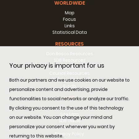
WORLDWIDE
Map
Focus
Links
Statistical Data
RESOURCES
Don Bosco Resources
SDB Resources
Your privacy is important for us
RM Resources
Council Resources
SDL (Digital Library)
Both our partners and we use cookies on our website to
E-sdb
personalize content and advertising, provide
INFO
functionalities to social networks or analyze our traffic.
ANS
By clicking you consent to the use of this technology
Site Map
on our website. You can change your mind and
SDB Guide
personalize your consent whenever you want by
Cookie Policy
Privacy Policy
returning to this website.