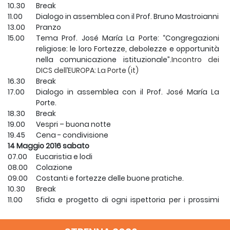
10.30
Break
11.00
Dialogo in assemblea con il Prof. Bruno Mastroianni
13.00
Pranzo
15.00
Tema Prof. José María La Porte: “Congregazioni
religiose: le loro Fortezze, debolezze e opportunità
nella comunicazione istituzionale”.
Incontro dei
DICS dell’EUROPA: La Porte (it)
16.30
Break
17.00
Dialogo in assemblea con il Prof. José María La
Porte.
18.30
Break
19.00
Vespri – buona notte
19.45
Cena - condivisione
14 Maggio 2016 sabato
07.00
Eucaristia e lodi
08.00
Colazione
09.00
Costanti e fortezze delle buone pratiche.
10.30
Break
11.00
Sfida e progetto di ogni ispettoria per i prossimi
due anni.
13.00
Pranzo