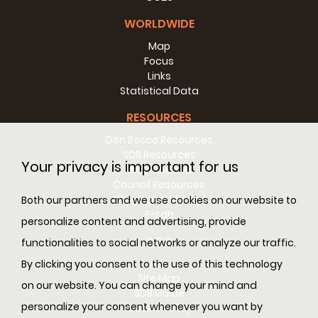
WORLDWIDE
Map
Focus
Links
Statistical Data
RESOURCES
Don Bosco Resources
SDB Resources
Your privacy is important for us
RM Resources
Council Resources
SDL (Digital Library)
Both our partners and we use cookies on our website to
E-sdb
personalize content and advertising, provide
INFO
functionalities to social networks or analyze our traffic.
ANS
By clicking you consent to the use of this technology
Site Map
on our website. You can change your mind and
SDB Guide
personalize your consent whenever you want by
Cookie Policy