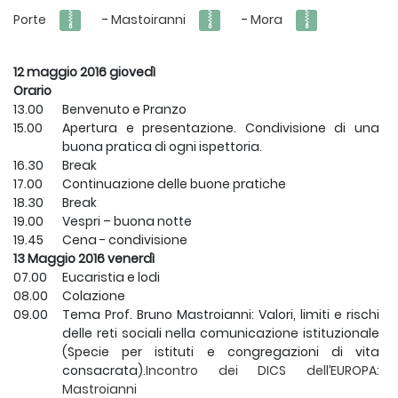
Porte
-
Mastoiranni
-
Mora
12 maggio 2016 giovedì
Orario
13.00
Benvenuto e Pranzo
15.00
Apertura e presentazione. Condivisione di una
buona pratica di ogni ispettoria.
16.30
Break
17.00
Continuazione delle buone pratiche
18.30
Break
19.00
Vespri – buona notte
19.45
Cena - condivisione
13 Maggio 2016 venerdì
07.00
Eucaristia e lodi
08.00
Colazione
09.00
Tema Prof. Bruno Mastroianni: Valori, limiti e rischi
delle reti sociali nella comunicazione istituzionale
(Specie per istituti e congregazioni di vita
consacrata).
Incontro dei DICS dell’EUROPA:
Mastroianni