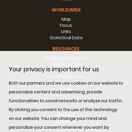
Generale 25�, ACG 372, pag. 13).
WORLDWIDE
La comunit� salesiana,
quindi, costituir� il punto focale del
Map
CG25. Ad esso si aggiunge il compito di dare compimento
Focus
all�orientamento operativo del CG24 (n. 191)� riguardo
Links
delle strutture di governo, e dell�elezione del nuovo Rettor
Statistical Data
Maggiore e dei membri del Consiglio Generale che
guideranno la Congregazione nel prossimo sessennio.
RESOURCES
Don Bosco Resources
2. Il tema del CG25 a confronto con le sfide odierne
SDB Resources
Your privacy is important for us
RM Resources
Il tema del Capitolo, �la comunit� salesiana oggi�
si
Council Resources
articola in questi quattro punti:
SDL (Digital Library)
Both our partners and we use cookies on our website to
la vita fraterna,
E-sdb
la testimonianza evangelica,
personalize content and advertising, provide
la presenza animatrice tra i giovani,
INFO
functionalities to social networks or analyze our traffic.
l�animazione comunitaria.
ANS
By clicking you consent to the use of this technology
I vari Capitoli Ispettoriali hanno riflettuto su questi punti,
Site Map
on our website. You can change your mind and
partendo dall�esperienza delle comunit� locali e
SDB Guide
individuando alcuni problemi di particolare rilievo che la
personalize your consent whenever you want by
Cookie Policy