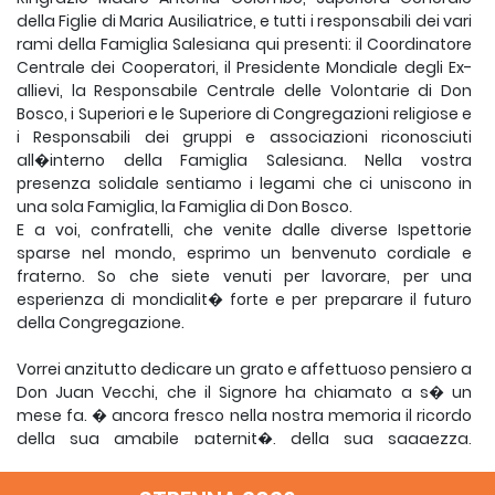
della Figlie di Maria Ausiliatrice, e tutti i responsabili dei vari
rami della Famiglia Salesiana qui presenti: il Coordinatore
Centrale dei Cooperatori, il Presidente Mondiale degli Ex-
allievi, la Responsabile Centrale delle Volontarie di Don
Bosco, i Superiori e le Superiore di Congregazioni religiose e
i Responsabili dei gruppi e associazioni riconosciuti
all�interno della Famiglia Salesiana. Nella vostra
presenza solidale sentiamo i legami che ci uniscono in
una sola Famiglia, la Famiglia di Don Bosco.
E a voi, confratelli, che venite dalle diverse Ispettorie
sparse nel mondo, esprimo un benvenuto cordiale e
fraterno. So che siete venuti per lavorare, per una
esperienza di mondialit� forte e per preparare il futuro
della Congregazione.
Vorrei anzitutto dedicare un grato e affettuoso pensiero a
Don Juan Vecchi, che il Signore ha chiamato a s� un
mese fa. � ancora fresco nella nostra memoria il ricordo
della sua amabile paternit�, della sua saggezza,
dell�incisivit� nel governo della Congregazione, e della
sua personale testimonianza di fede e serena