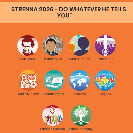
STRENNA 2026 - DO WHATEVER HE TELLS
YOU”
Don Bosco
Rector Major
Vicar of the RM
Formation
Youth Ministry
Social Comm.
Missions
Regions
Salesian Holiness
Salesian Family