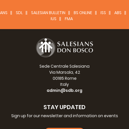
ANS
SDL
SALESIAN BULLETIN
BS ONLINE
ISS
ABS
IUS
FMA
Sede Centrale Salesiana
Via Marsala, 42
00185 Rome
Italy
Titolo notiziario
admin@sdb.org
Nome società
N. 83 - novembre 2015
STAY UPDATED
Bollettino di Animazione Missionaria Salesiana
Pubblicazione del Settore per le Missioni per le Comunità
Sign up for our newsletter and information on events
Salesiane e gli amici delle missioni Salesiane
M i permetto di ricordare qui