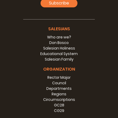
Subscribe
ciò che ben sappiamo: Don
Bosco, fin da giovane, acca-
rezzò il desiderio di essere
missionario. Don Cafasso, accompa-
gnandolo nel suo discernimento vocazionale, gli “sbarrò” il
SALESIANS
cammino, dicendogli che non
doveva andare nelle missioni (MB 2, 203-204), però
Who are we?
sempre egli ebbe questo pensiero nel
Don Bosco
suo cuore e lo realizzò mediante i suoi figli, fin da quell’ 11
Salesian Holiness
novembre 1875, scegliendo dal
Educational System
gruppo dei suoi primi salesiani quelli che invierà in America
Salesian Family
per provvedere alle necessità
ORGANIZATION
spirituali degli emigrati e portare il Vangelo ai popoli che
non lo conoscevano. Da quella
Rector Major
prima spedizione a quella del prossimo 27 settembre 2015,
Council
se ne saranno succedute 146.
Departments
Poco dopo il primo invio di salesiani anche le Figlie di Maria
Regions
Ausiliatrice anno dopo anno
Circumscriptions
sono andate nelle terre di missione. Attualmente,
GC28
questo invio conta anche, fre-
CG29
quentemente, la presenza di missionari e missionarie laici.