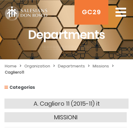
GC29
Departments
>
>
>
>
Home
Organization
Departments
Missions
Cagliero11
Categorías
A. Cagliero 11 (2015-11) it
MISSIONI