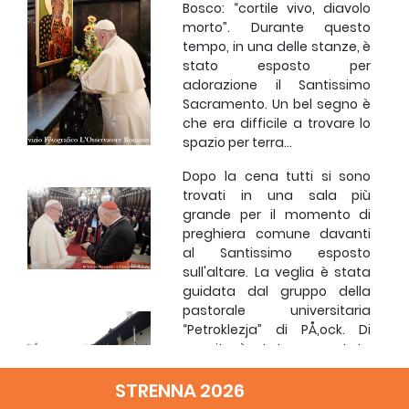
Bosco: “cortile vivo, diavolo
morto”. Durante questo
tempo, in una delle stanze, è
stato esposto per
adorazione il Santissimo
Sacramento. Un bel segno è
che era difficile a trovare lo
spazio per terra...
Dopo la cena tutti si sono
trovati in una sala più
grande per il momento di
preghiera comune davanti
al Santissimo esposto
sull'altare. La veglia è stata
guidata dal gruppo della
pastorale universitaria
“Petroklezja” di PÅ‚ock. Di
seguito è stato presentato
un breve spettacolo sulla
STRENNA 2026
vita di Santa Faustina
Kowalska e su come