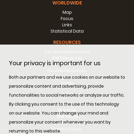
WORLDWIDE
Map
Focus
Links
Statistical Data
RESOURCES
Don Bosco Resources
SDB Resources
Your privacy is important for us
RM Resources
Council Resources
SDL (Digital Library)
Both our partners and we use cookies on our website to
E-sdb
personalize content and advertising, provide
INFO
functionalities to social networks or analyze our traffic.
ANS
By clicking you consent to the use of this technology
Site Map
on our website. You can change your mind and
SDB Guide
personalize your consent whenever you want by
Cookie Policy
Privacy Policy
returning to this website.