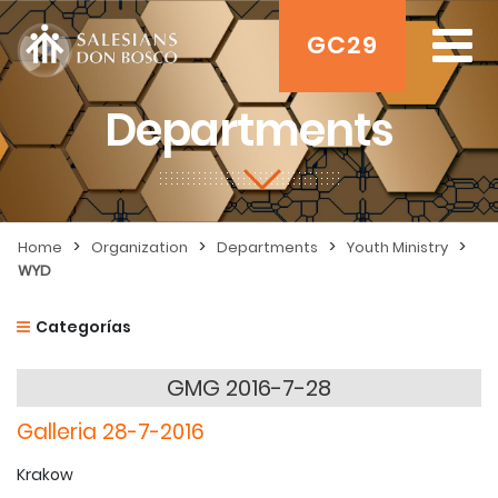
GC29
Departments
>
>
>
>
Home
Organization
Departments
Youth Ministry
WYD
Categorías
GMG 2016-7-28
Galleria 28-7-2016
Krakow