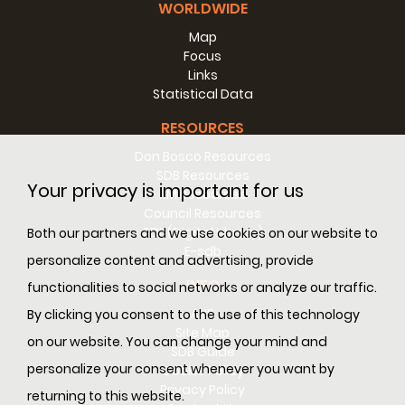
WORLDWIDE
Map
Focus
Links
Statistical Data
RESOURCES
Don Bosco Resources
SDB Resources
Your privacy is important for us
RM Resources
Council Resources
SDL (Digital Library)
Both our partners and we use cookies on our website to
E-sdb
personalize content and advertising, provide
INFO
functionalities to social networks or analyze our traffic.
ANS
By clicking you consent to the use of this technology
Site Map
on our website. You can change your mind and
SDB Guide
personalize your consent whenever you want by
Cookie Policy
Privacy Policy
returning to this website.