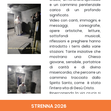
e un cammino penitenziale
carico di un profondo
significato.
Video con canti, immagini, e
messaggi, coreografie,
opere artistiche, letture,
sottofondi musicali,
riflessioni e preghiere hanno
introdotto i temi della varie
stazioni. Tante iniziative che
mostrano una Chiesa
giovane, sensibile, portatrice
di carità e di divina
misericordia, che percorre un
cammino tracciato dallo
Spirito Santo, come è stata
l'intera vita di Gesù Cristo.
Ripercorrendo la via crucis si
riscopre l'importanza di
confermarsi al Signore,
STRENNA 2026
mediante l'attuazione della