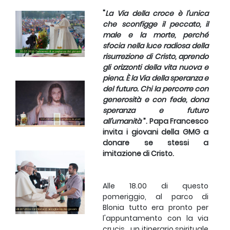
"
La Via della croce è l’unica
che sconfigge il peccato, il
male e la morte, perché
sfocia nella luce radiosa della
risurrezione di Cristo, aprendo
gli orizzonti della vita nuova e
piena. È la Via della speranza e
del futuro. Chi la percorre con
generosità e con fede, dona
speranza e futuro
all’umanità
”. Papa Francesco
invita i giovani della GMG a
donare se stessi a
imitazione di Cristo.
Alle 18.00 di questo
pomeriggio, al parco di
Blonia tutto era pronto per
l'appuntamento con la via
crucis, un itinerario spirituale