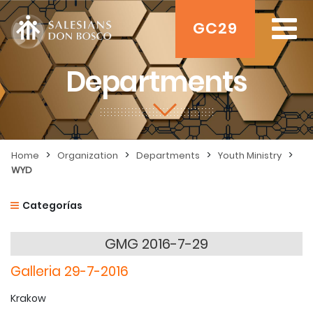
GC29
Departments
>
>
>
>
Home
Organization
Departments
Youth Ministry
WYD
Categorías
GMG 2016-7-29
Galleria 29-7-2016
Krakow