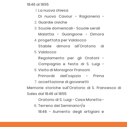
1846 al 1855
La nuova chiesa
Di nuovo Cavour - Ragioneria -
Guardie civiche
Scuole domenicali - Scuole serali
Malattia - Guarigione - Dimora
progettata per Valdocco
Stabile dimora all'Oratorio di
Valdocco
Regolamento per gli Oratorii -
Compagnia e festa di S. Luigi -
Visita di Monsignor Fransoni
Primordii dell'ospizio - Prima
accettazione di giovanetti
Memorie storiche sull'Oratorio di S. Francesco di
Sales dal 1846 al 1855
Oratorio di S. Luigi - Casa Moretta -
Terreno del Seminario</a
1848 - Aumento degli artigiani e
loro maniera di vita - Sermoncino
della sera - Concessioni