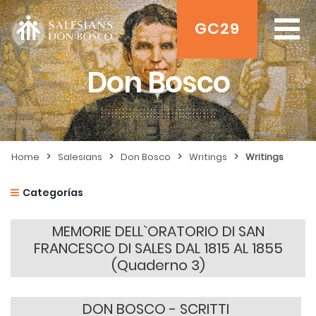
GC29
Don Bosco
>
>
>
>
Home
Salesians
Don Bosco
Writings
Writings
Categorías
MEMORIE DELL`ORATORIO DI SAN
FRANCESCO DI SALES DAL 1815 AL 1855
(Quaderno 3)
DON BOSCO - SCRITTI