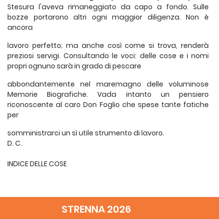
Stesura l'aveva rimaneggiato da capo a fondo. Sulle
bozze portarono altri ogni maggior diligenza. Non è
ancora
lavoro perfetto; ma anche così come si trova, renderà
preziosi servigi. Consultando le voci: delle cose e i nomi
propri ognuno sarà in grado di pescare
abbondantemente nel maremagno delle voluminose
Memorie Biografiche. Vada intanto un pensiero
riconoscente al caro Don Foglio che spese tante fatiche
per
somministrarci un sì utile strumento di lavoro.
D. C.
INDICE DELLE COSE
A + b c (aned.), 6, 409; (b. notte), 8, 950.
STRENNA 2026
Abbandonato (-i), v. Orfani, Defezioni,