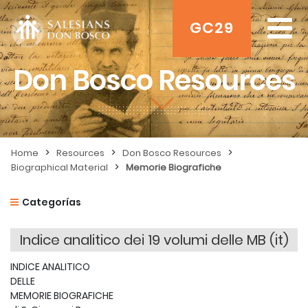
GC29
Don Bosco Resources
>
>
>
Home
Resources
Don Bosco Resources
>
Biographical Material
Memorie Biografiche
Categorías
Indice analitico dei 19 volumi delle MB (it)
INDICE ANALITICO
DELLE
MEMORIE BIOGRAFICHE