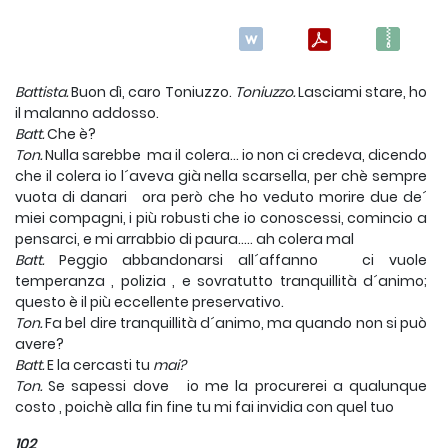
Battista.
Buon dì, caro Toniuzzo.
Toniuzzo.
Lasciami stare, ho
il malanno addosso.
Batt.
Che è?
Ton.
Nulla sarebbe ma il colera... io non ci credeva, dicendo
che il colera io l´aveva già nella scarsella, per chè sempre
vuota di danari ora però che ho veduto morire due de´
miei compagni, i più robusti che io conoscessi, comincio a
pensarci, e mi arrabbio di paura..... ah colera mal
Batt.
Peggio abbandonarsi all´affanno ci vuole
temperanza , polizia , e sovratutto tranquillità d´animo;
questo è il più eccellente preservativo.
Ton.
Fa bel dire tranquillità d´animo, ma quando non si può
avere?
Batt.
E la cercasti tu
mai?
Ton.
Se sapessi dove io me la procurerei a qualunque
costo , poichè alla fin fine tu mi fai invidia con quel tuo
102