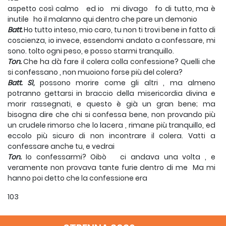
aspetto così calmo ed io mi divago fo di tutto, ma è
inutile ho il malanno qui dentro che pare un demonio
Batt.
Ho tutto inteso, mio caro, tu non ti trovi bene in fatto di
coscienza, io invece, essendomi andato a confessare, mi
sono. tolto ogni peso, e posso starmi tranquillo.
Ton.
Che ha dà fare il colera colla confessione? Quelli che
si confessano , non muoiono forse più del colera?
Batt. Sì,
possono morire come gli altri , ma almeno
potranno gettarsi in braccio della misericordia divina e
morir rassegnati, e questo è già un gran bene; ma
bisogna dire che chi si confessa bene, non provando più
un crudele rimorso che lo lacera , rimane più tranquillo, ed
eccolo più sicuro di non incontrare il colera. Vatti a
confessare anche tu, e vedrai
Ton.
Io confessarmi? Oibò ci andava una volta , e
veramente non provava tante furie dentro di me Ma mi
hanno poi detto che la confessione era
103
stata inventata
dai preti e moltissime altre storie... ed io
non ne ho più voluto sapere.