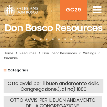
GC29
Don Bosco Resources
>
>
>
>
Home
Resources
Don Bosco Resources
Writings
Circulars
Categorías
Otto avvisi per il buon andamento della
Congregazione.(Latino) 1880
OTTO AVVISI PER IL BUON ANDAMENTO
DELLA CONGREGAZIONE.