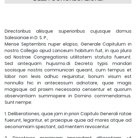
Directoribus aliisque superioribus cujusque domus
Salesianae in D. S. P.,
Mense Septembris nuper elapso, Generale Capitulum in
nostro Collegio apud Lanceum habitum fuit, in quo plura
ad Nostrae Congregationis utilitatem statuta fuerunt.
Sed antequam hujusmo.di Decreta typis mandari
sociisque nostris communicari queant, cum tempus et
labor non levis adhuc requiratur, bonum visum est
nonnulla hic in antecessum adnotare, quae magis
magisque ad praxim necessaria censentur et quorum
observantiam summopere in Domino commendamus.
Sunt nempe:
1. Deliberationes, quae jam in priori Capitulo Generali ratae
fuerunt, legantur, et praecipue quae ad mores atque ad
oeconomiam spectant, ad mentem revocentur.