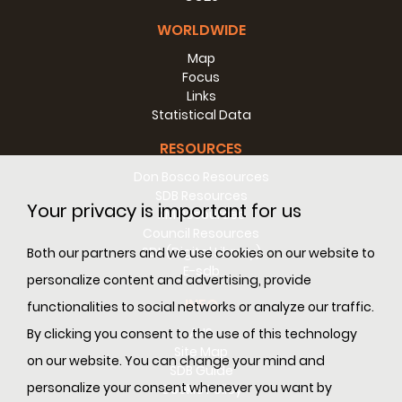
WORLDWIDE
Map
Focus
Links
Statistical Data
RESOURCES
Don Bosco Resources
SDB Resources
Your privacy is important for us
RM Resources
Council Resources
SDL (Digital Library)
Both our partners and we use cookies on our website to
E-sdb
personalize content and advertising, provide
INFO
functionalities to social networks or analyze our traffic.
ANS
By clicking you consent to the use of this technology
Site Map
on our website. You can change your mind and
SDB Guide
personalize your consent whenever you want by
Cookie Policy