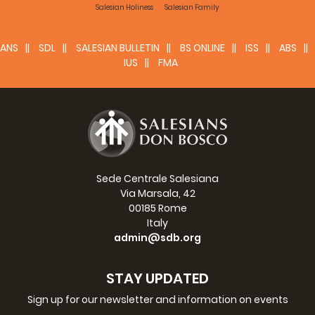
Salesian Holiness
Salesian Family
Singuli Directores omnibus suae domus sociis hanc
Nostram Epistolam legant, explicent et de singulis articulis
supra adnotatis saepius ad cos breviter sermonem
ANS
SDL
SALESIAN BULLETIN
BS ONLINE
ISS
ABS
habeant.
IUS
FMA
Gratia Domini Nostri Jesu Christi sit semper nobiscum.
Amen.
Datum Augustae Taurinorum, Prima die novendialis
Solemn. Immaculatae B. V. Conceptionis 1880.
JOANNES Bosco Sacerdos.
Sede Centrale Salesiana
Via Marsala, 42
00185 Rome
Italy
admin@sdb.org
STAY UPDATED
Sign up for our newsletter and information on events