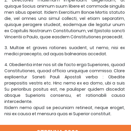
2. Directores maximam impendant diligentiam, ut
quisque Socius animum suum libere et commode singulis
men sibus aperiat. Itidem Exercitium Bonae Mortis statuto
die, vel omnes una simul collecti, vel etiam separatim,
quisque peragere studeat, eodemque die legatur unum
ex Capitulis Nostrarum Constitutionum, vel Epistola sancti
Vincentii a Paulo, quae easdem Cónstitutiones praecedit.
3. Multae et graves rationes suadent, ut nemo, nisi ex
medici praecepto, ad aquas balnearias accedat.
4. Obedientia inter nos sit de facto erga Superiores, quoad
Constitutiones, quoad officia uniquique commissa. Clare
explioentur Saneti Pauli Apostoli verba : Obedite
praepositis vestris etc. Hinc nemo ex ea domo, ubi a suis
Su perioribus positus est, ne paulisper quidem discedat
absque Superioris consensu, et rationabili causa
intercedente.
Itidem nemo apud se pecuniam retineat, neque eroget,
nisi ex causa et mensura quas ei Superior constituit.
5. Satagant Superiores ut omnino claudatur omnium
malorum officina, qualis est feriarum tempus apud