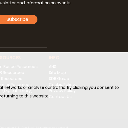
ewsletter and information on events
Subscribe
ESOURCES
INFO
n Bosco Resources
ANS
B Resources
Site Map
 Resources
SDB Guide
uncil Resources
Cookie Policy
l networks or analyze our traffic. By clicking you consent to
 (Digital Library)
Privacy Policy
turning to this website.
sdb
Contact Us
Dosatic S.L.
Pte Ltd. All rights reserved.