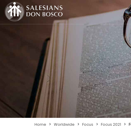
>
>
>
>
Home
Worldwide
Focus
Focus 2021
F