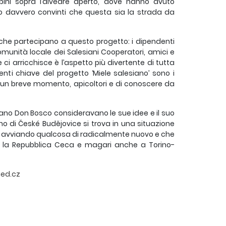
ambini sopra l’alveare aperto, dove hanno avuto
iamo davvero convinti che questa sia la strada da
 che partecipano a questo progetto: i dipendenti
omunità locale dei Salesiani Cooperatori, amici e
e ci arricchisce è l’aspetto più divertente di tutta
nti chiave del progetto ‘Miele salesiano’ sono i
er un breve momento, apicoltori e di conoscere da
no Don Bosco consideravano le sue idee e il suo
ano di České Budějovice si trova in una situazione
star avviando qualcosa di radicalmente nuovo e che
tta la Repubblica Ceca e magari anche a Torino-
ed.cz