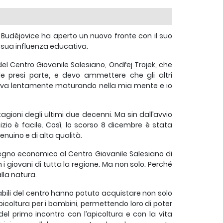
é Budějovice ha aperto un nuovo fronte con il suo
a sua influenza educativa.
 del Centro Giovanile Salesiano, Ondřej Trojek, che
le presi parte, e devo ammettere che gli altri
 stava lentamente maturando nella mia mente e io
stagioni degli ultimi due decenni. Ma sin dall’avvio
zio è facile. Così, lo scorso 8 dicembre è stata
enuino e di alta qualità.
egno economico al Centro Giovanile Salesiano di
i giovani di tutta la regione. Ma non solo. Perché
lla natura.
abili del centro hanno potuto acquistare non solo
apicoltura per i bambini, permettendo loro di poter
o del primo incontro con l’apicoltura e con la vita