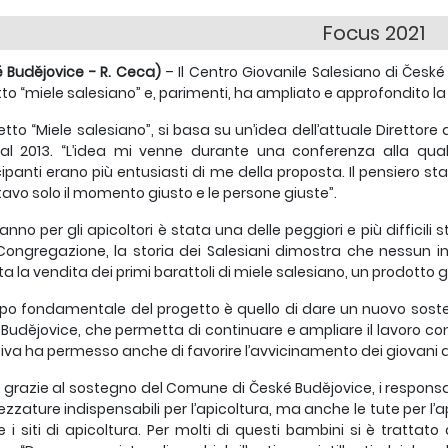
Focus 2021
 Budějovice - R. Ceca)
– Il Centro Giovanile Salesiano di Česk
to “miele salesiano” e, parimenti, ha ampliato e approfondito l
getto “Miele salesiano”, si basa su un’idea dell’attuale Direttore
 al 2013. “L’idea mi venne durante una conferenza alla qua
ipanti erano più entusiasti di me della proposta. Il pensiero
avo solo il momento giusto e le persone giuste”.
anno per gli apicoltori è stata una delle peggiori e più difficili 
Congregazione, la storia dei Salesiani dimostra che nessun ini
ta la vendita dei primi barattoli di miele salesiano, un prodotto g
po fondamentale del progetto è quello di dare un nuovo sost
Budějovice, che permetta di continuare e ampliare il lavoro con 
iativa ha permesso anche di favorire l’avvicinamento dei giovani a
i, grazie al sostegno del Comune di České Budějovice, i respons
rezzature indispensabili per l’apicoltura, ma anche le tute per l’
re i siti di apicoltura. Per molti di questi bambini si è trattat