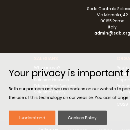
Sede Centrale Sales
Via Marsala, 42
00185 Rome
Italy
admin@sdb.or
SALESIANS
ORGA
Who are we?
Rector
Your privacy is important f
Don Bosco
Counci
Salesian Holiness
Depar
Educational System
Regio
Both our partners and we use cookies on our website to perso
Salesian Family
Circum
the use of this technology on our website. You can change
GC28
CG29
I understand
Cookies Policy