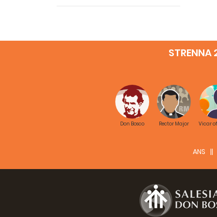
STRENNA 
Don Bosco
Rector Major
Vicar o
ANS