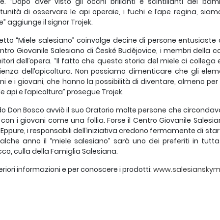
pe. “Dopo aver visto gli occhi brillanti e scintillanti dei b
rtunità di osservare le api operaie, i fuchi e l’ape regina, s
e” aggiunge il signor Trojek.
getto “Miele salesiano” coinvolge decine di persone entusiaste
ntro Giovanile Salesiano di České Budějovice, i membri della c
itori dell’opera. “Il fatto che questa storia del miele ci collega 
rienza dell’apicoltura. Non possiamo dimenticare che gli eleme
i e i giovani, che hanno la possibilità di diventare, almeno p
le api e l’apicoltura” prosegue Trojek.
 Don Bosco avviò il suo Oratorio molte persone che circondava
 con i giovani come una follia. Forse il Centro Giovanile Salesi
. Eppure, i responsabili dell’iniziativa credono fermamente di 
alche anno il “miele salesiano” sarà uno dei preferiti in tu
co, culla della Famiglia Salesiana.
teriori informazioni e per conoscere i prodotti:
www.salesianskym