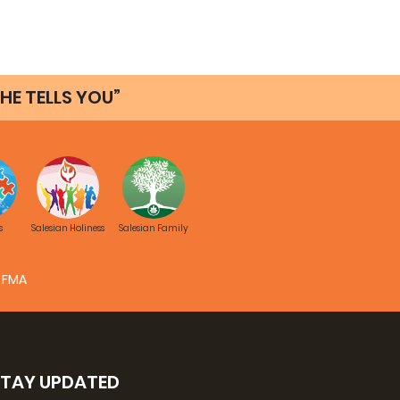
HE TELLS YOU”
s
Salesian Holiness
Salesian Family
FMA
STAY UPDATED