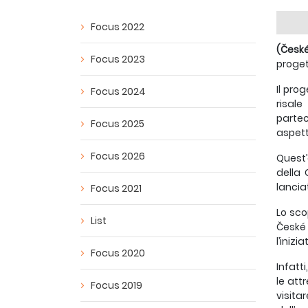
Focus 2022
(České
Focus 2023
proget
Il pro
Focus 2024
risale
partec
Focus 2025
aspett
Focus 2026
Quest’
della 
lancia
Focus 2021
Lo sco
List
České 
l’iniz
Focus 2020
Infatt
le att
Focus 2019
visita