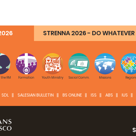
2026
STRENNA 2026 - DO WHATEVER 
f the RM
Formation
Youth Ministry
Social Comm.
Missions
Region
SDL
SALESIAN BULLETIN
BS ONLINE
ISS
ABS
IUS