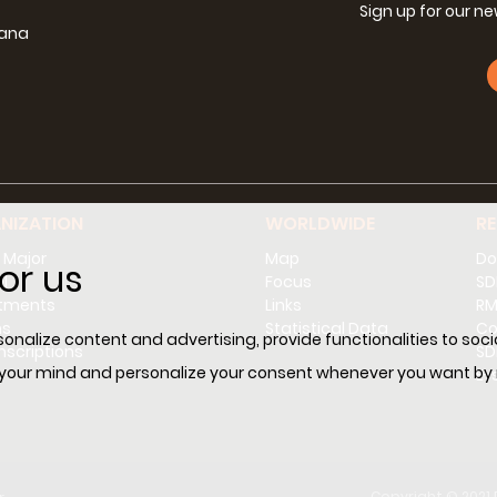
Sign up for our n
iana
g
NIZATION
WORLDWIDE
R
 Major
Map
Do
or us
l
Focus
SD
tments
Links
RM
ns
Statistical Data
Co
nalize content and advertising, provide functionalities to socia
scriptions
SDL
 your mind and personalize your consent whenever you want by re
E-
Copyright © 2021