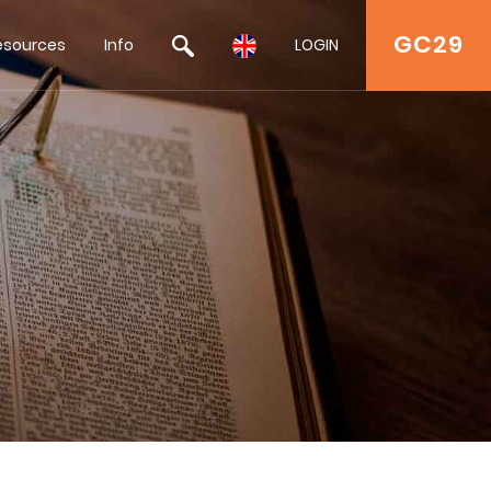
GC29
esources
Info
LOGIN