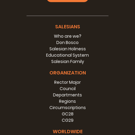
Jambo Vijana
Magazine de l’AFC-EST
SALESIANS
Who are we?
Don Bosco
Salesian Holiness
Educational System
Salesian Family
ORGANIZATION
Rector Major
Council
Departments
Regions
Circumscriptions
GC28
CG29
WORLDWIDE