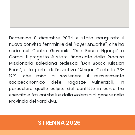
Domenica 8 dicembre 2024 è stato inaugurato il
nuovo convitto femminile del “Foyer Anuarite”, che ha
sede nel Centro Giovanile “Don Bosco Ngangi” a
Goma. Il progetto è stato finanziato dalla Procura
Missionaria salesiana tedesca “Don Bosco Mission
Bonn”, e fa parte dell’iniziativa “Afrique Centrale 23-
122”, che mira a sostenere il reinserimento
socioeconomico delle ragazze vulnerabili, in
particolare quelle colpite dal conflitto in corso tra
esercito e fazioni ribelli e dalla violenza di genere nella
Provincia del Nord Kivu.
La nuova struttura, che ospiterà 56 ragazze, è stata
progettata per fornire un ambiente sicuro ed
STRENNA 2026
educativo, promuovendo al contempo la formazione
professionale e la consapevolezza dei diritti delle