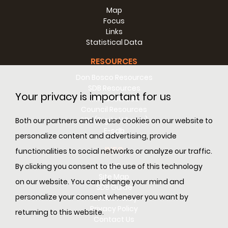
Map
Focus
Links
Statistical Data
RESOURCES
Don Bosco Resources
SDB Resources
Your privacy is important for us
RM Resources
Council Resources
SDL (Digital Library)
Both our partners and we use cookies on our website to
E-sdb
personalize content and advertising, provide
INFO
functionalities to social networks or analyze our traffic.
ANS
By clicking you consent to the use of this technology
Site Map
on our website. You can change your mind and
SDB Guide
personalize your consent whenever you want by
Cookie Policy
Privacy Policy
returning to this website.
Contact Us