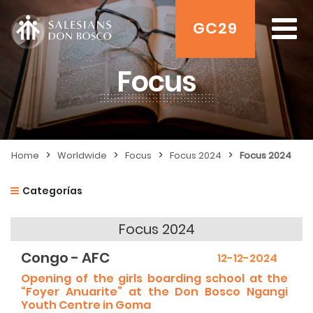
GC29
Focus
>
>
>
>
Home
Worldwide
Focus
Focus 2024
Focus 2024
Categorías
Focus 2024
Congo - AFC
12-12-2024
Opening of the girls boarding school at the
“Foyer Anuarite” at the Don Bosco Ngangi
Youth Centre in Goma