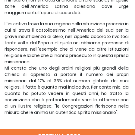
ministero (non si tratta di andare a fare scuola) in quelle
zone dell´America Latina salesiana dove urge
maggiormente l´opera di sacerdoti.
L´iniziativa trova la sua ragione nella situazione precaria in
cui si trova il cattolicesimo nell´America del sud per la
grave insufficienza di clero, nell´appello accorato rivoltoci
tante volte dal Papa e al quale noi abbiamo promesso di
rispondere, nell´esempio che ci viene da altre istituzioni
religiose e laiche che ci hanno preceduto in questa ripresa
missionaria.
Mi consta che uno degli ordini religiosi più grandi della
Chiesa si appresta a portare il numero dei propri
missionari dal 17% al 33% del numero globale dei suoi
religiosi. Il fatto è quanto mai indicativo. Per conto mio, da
quanto ho potuto vedere in questi anni, ho tratto la
convinzione che è profondamente vera la affermazione
di un illustre religioso: "le Congregazioni fioriscono nella
misura che le anima un autentico spirito missionario".
Mi conferma in questa convinzione il constatare la
disponibilità e la generosità dei giovani del nostro tempo