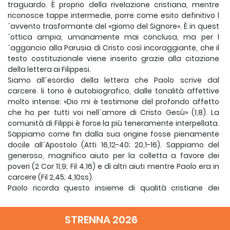
traguardo. È proprio della rivelazione cristiana, mentre
riconosce tappe intermedie, porre come esito definitivo l
´avvento trasformante del «giorno del Signore». È in quest
´ottica ampia, umanamente mai conclusa, ma per l
´aggancio alla Parusia di Cristo così incoraggiante, che il
testo costituzionale viene inserito grazie alla citazione
della lettera ai Filippesi.
Siamo all´esordio della lettera che Paolo scrive dal
carcere. li tono è autobiografico, dalle tonalità affettive
molto intense: «Dio mi è testimone del profondo affetto
che ho per tutti voi nell´amore di Cristo Gesù» (1,8). La
comunità di Filippi è forse la più teneramente interpellata.
Sappiamo come fin dalla sua origine fosse pienamente
docile all´Apostolo (Atti 16,12-40; 20,1-16). Sappiamo del
generoso, magnifico aiuto per la colletta a favore dei
poveri (2 Cor 11,9; Fil 4,16) e dì altri aiuti mentre Paolo era in
carcere (Fil 2,45; 4,10ss).
Paolo ricorda questo insieme di qualità cristiane dei
Filippesi (aiuto finanziario, attività missionaria,
mantenimento della purezza dei Vangelo) con il termine
STRENNA 2026
dì «opera buona» (1,16). E su di essa, su questa esistenza