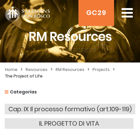
GC29
RM Resources
>
>
>
>
Home
Resources
RM Resources
Projects
The Project of Life
Categorías
Cap. IX Il processo formativo (art.109-119)
IL PROGETTO DI VITA