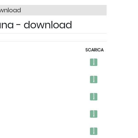
ownload
iana - download
SCARICA