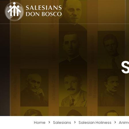
>
>
>
Home
Salesians
Salesian Holiness
Anim