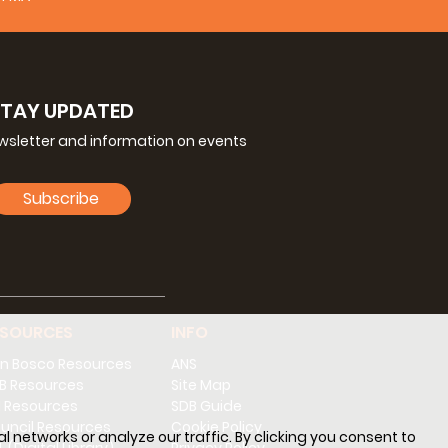
STAY UPDATED
ewsletter and information on events
Subscribe
ESOURCES
INFO
n Bosco Resources
ANS
B Resources
Site Map
 Resources
SDB Guide
uncil Resources
Cookie Policy
l networks or analyze our traffic. By clicking you consent to