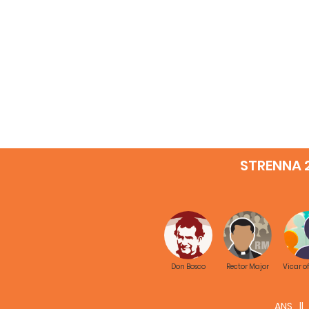
STRENNA 
Don Bosco
Rector Major
Vicar o
ANS