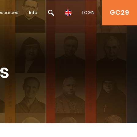
GC29
esources
Info
LOGIN
s