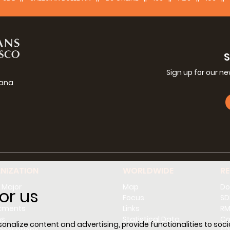
Sign up for our n
iana
g
NIZATION
WORLDWIDE
R
 Major
Map
Do
or us
l
Focus
SD
tments
Links
RM
ns
Statistical Data
Co
nalize content and advertising, provide functionalities to socia