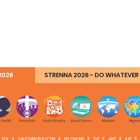
2026
STRENNA 2026 - DO WHATEVER 
f the RM
Formation
Youth Ministry
Social Comm.
Missions
Region
SDL
SALESIAN BULLETIN
BS ONLINE
ISS
ABS
IUS