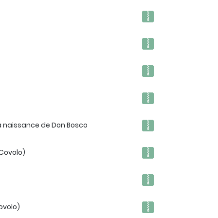
 la naissance de Don Bosco
.Covolo)
ovolo)