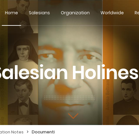
Home
Salesians
Organization
Worldwide
R
Salesian Holines
>
ation Notes
Documenti