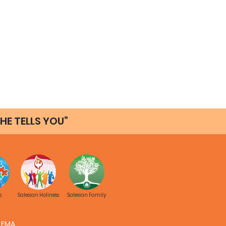
HE TELLS YOU”
s
Salesian Holiness
Salesian Family
FMA