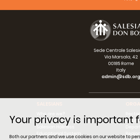
Sede Centrale Sales
Via Marsala, 42
00185 Rome
Italy
admin@sdb.or
SALESIANS
ORGA
Who are we?
Rector
Your privacy is important f
Don Bosco
Counci
Salesian Holiness
Depar
Educational System
Regio
Both our partners and we use cookies on our website to perso