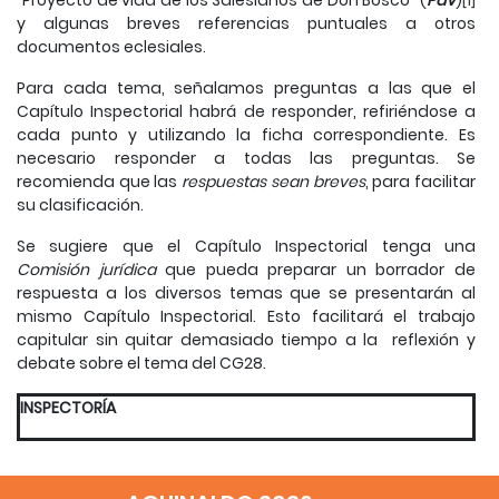
"Proyecto de vida de los Salesianos de Don Bosco" (
PdV
)
[1]
y algunas breves referencias puntuales a otros
documentos eclesiales.
Para cada tema, señalamos preguntas a las que el
Capítulo Inspectorial habrá de responder, refiriéndose a
cada punto y utilizando la ficha correspondiente. Es
necesario responder a todas las preguntas. Se
recomienda que las
respuestas sean breves
, para facilitar
su clasificación.
Se sugiere que el Capítulo Inspectorial tenga una
Comisión jurídica
que pueda preparar un borrador de
respuesta a los diversos temas que se presentarán al
mismo Capítulo Inspectorial. Esto facilitará el trabajo
capitular sin quitar demasiado tiempo a la reflexión y
debate sobre el tema del CG28.
INSPECTORÍA
1. Tareas del Vicario
del
Inspector