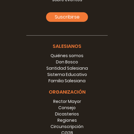
Inspector y del Ecónomo Inspectorial, también el
Delegado Inspectorial para la Formación sea miembro de
Suscribirse
derecho del Consejo, como se sugiere en la
Ratio
247?
2.4. En caso afirmativo, ¿por qué?
2.5. ¿Se considera oportuno que, además del Vicario del
SALESIANOS
Inspector y del Ecónomo inspectorial, también el
Delegado Inspectorial para la Pastoral Juvenil sea
Quiénes somos
miembro de derecho del Consejo, dada la importancia de
Don Bosco
este Delegado, como se indica en el
CG23
n. 244?
Santidad Salesiana
Sistema Educativo
2.6. En caso afirmativo, ¿por qué?
Familia Salesiana
3. O
ficinas
, secretar
iados
, comisiones
inspectoria
les
ORGANIZACIÓN
CIC
can. 617; can. 618; can. 633.
Rector Mayor
Consejo
C
123; 124.
Dicasterios
Regiones
R
157.5; 160.
Circunscripción
PdV
815-822.
CG28