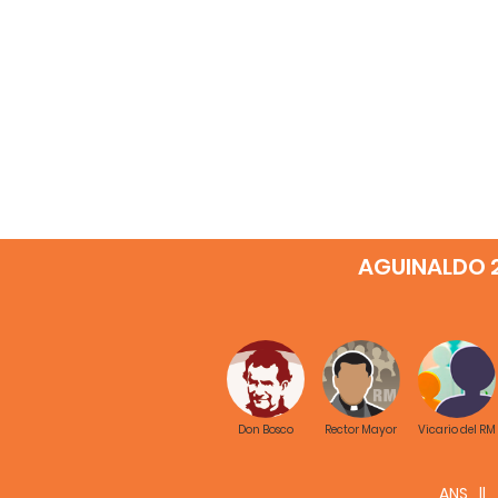
AGUINALDO 
Don Bosco
Rector Mayor
Vicario del RM
ANS