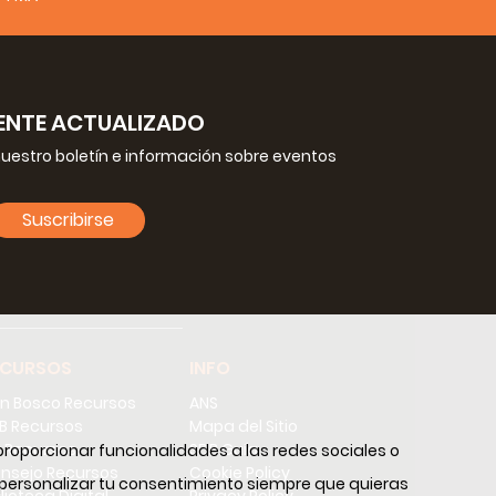
NTE ACTUALIZADO
nuestro boletín e información sobre eventos
Suscribirse
ECURSOS
INFO
n Bosco Recursos
ANS
B Recursos
Mapa del Sitio
 Recursos
SDB Guía
proporcionar funcionalidades a las redes sociales o
nsejo Recursos
Cookie Policy
y personalizar tu consentimiento siempre que quieras