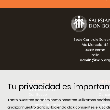
Sede Centrale Sales
Via Marsala, 42
00185 Roma
Italia
admin@sdb.or
SALESIANOS
ORGA
Tu privacidad es importan
Quiénes somos
Recto
Don Bosco
Conse
Santidad Salesiana
Dicast
Tanto nuestros partners como nosotros utilizamos cookies e
Sistema Educativo
Regio
analizar nuestro tráfico. Haciendo click consientes el uso