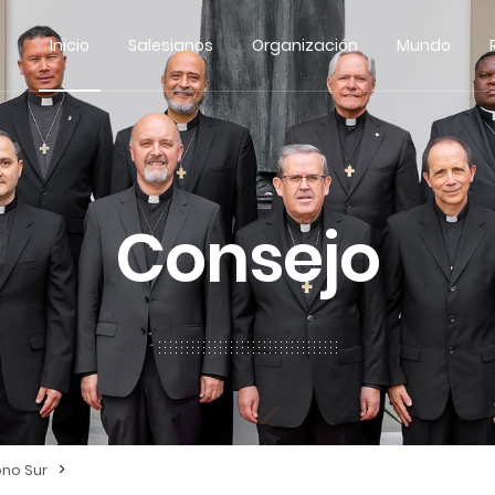
Inicio
Salesianos
Organización
Mundo
Consejo
>
no Sur