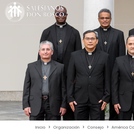
>
>
>
Inicio
Organización
Consejo
América Co