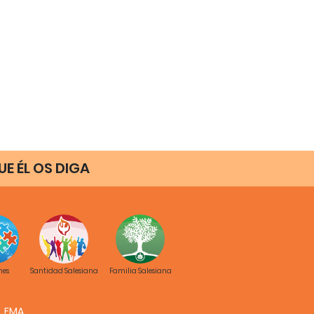
E ÉL OS DIGA
nes
Santidad Salesiana
Familia Salesiana
FMA