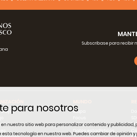
MANTE
Subscribase para recibir 
iana
g
NIZACIÓN
MUNDO
R
te para nosotros
r Mayor
Mapa
Do
jo
Focus
SD
erios
Links
RM
n nuestro sitio web para personalizar contenido y publicidad, 
nes
Datos estadísticos
Co
 de esta tecnología en nuestra web. Puedes cambiar de opinión 