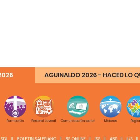
2026
AGUINALDO 2026 - HACED LO QU
Formación
Pastoral Juvenil
Comunicación social
Misiones
Regio
SDL
BOLETIN SALESIANO
BS ONLINE
ISS
ABS
IUS