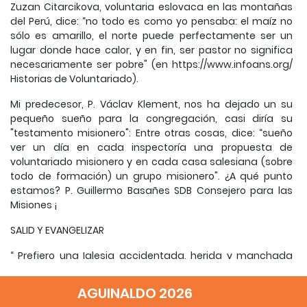
Zuzan Citarcikova, voluntaria eslovaca en las montañas
del Perú, dice: “no todo es como yo pensaba: el maíz no
sólo es amarillo, el norte puede perfectamente ser un
lugar donde hace calor, y en fin, ser pastor no significa
necesariamente ser pobre" (en https://www.infoans.org/
Historias de Voluntariado).
Mi predecesor, P. Václav Klement, nos ha dejado un su
pequeño sueño para la congregación, casi diría su
"testamento misionero": Entre otras cosas, dice: “sueño
ver un día en cada inspectoría una propuesta de
voluntariado misionero y en cada casa salesiana (sobre
todo de formación) un grupo misionero". ¿A qué punto
estamos? P. Guillermo Basañes SDB Consejero para las
Misiones ¡
SALID Y EVANGELIZAR
“ Prefiero una Iglesia accidentada, herida y manchada
por salir a la calle, antes que una Iglesia enferma por el
encierro y la co modidad de aferrarse a las propias seguri
AGUINALDO 2026
dades. No quiero una Iglesia preocupada por ser el centro