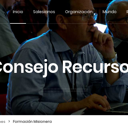
Inicio
Salesianos
Organización
Mundo
onsejo Recurs
>
nes
Formación Misionera