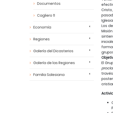
Documentos
efecti
Cristo
pasado
Cagliero 11
Iglesi
Los de
Economía
Misión
sintie
Regiones
inicia
formar
Galería del Dicasterios
grupos
Objeti
Galería de las Regiones
El Gru
procl
través
Familia Salesiana
poster
cristi
Activi