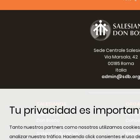
la ani
misión
como l
oportu
Miembr
SOUTH
Sede Centrale Sales
Via Marsala, 42
00185 Roma
Italia
admin@sdb.or
SALESIANOS
ORGA
Tu privacidad es importan
Quiénes somos
Recto
Don Bosco
Conse
Santidad Salesiana
Dicast
Tanto nuestros partners como nosotros utilizamos cookies e
Sistema Educativo
Regio
analizar nuestro tráfico. Haciendo click consientes el uso