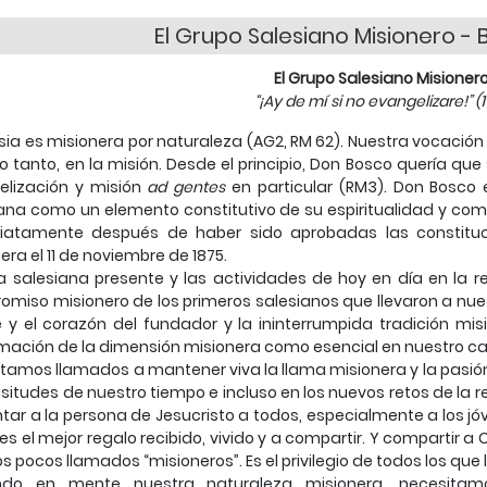
El Grupo Salesiano Misionero - 
El Grupo Salesiano Misionero
“¡Ay de mí si no evangelizare!” (1 
esia es misionera por naturaleza (AG2, RM 62). Nuestra vocación
 lo tanto, en la misión. Desde el principio, Don Bosco quería q
elización y misión
ad gentes
en particular (RM3). Don Bosco 
ana como un elemento constitutivo de su espiritualidad y com
iatamente después de haber sido aprobadas las constituci
era el 11 de noviembre de 1875.
a salesiana presente y las actividades de hoy en día en la r
miso misionero de los primeros salesianos que llevaron a nues
y el corazón del fundador y la ininterrumpida tradición mis
mación de la dimensión misionera como esencial en nuestro c
tamos llamados a mantener viva la llama misionera y la pasió
cisitudes de nuestro tiempo e incluso en los nuevos retos de l
tar a la persona de Jesucristo a todos, especialmente a los 
 es el mejor regalo recibido, vivido y a compartir. Y compartir
s pocos llamados “misioneros”. Es el privilegio de todos los qu
ndo en mente nuestra naturaleza misionera, necesitam