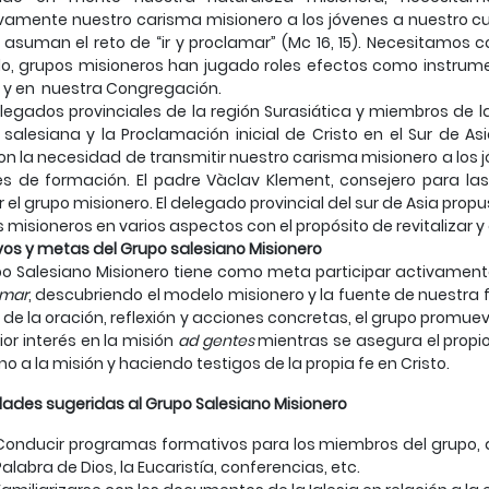
vamente nuestro carisma misionero a los jóvenes a nuestro cu
, asuman el reto de “ir y proclamar” (Mc 16, 15). Necesitamos c
, grupos misioneros han jugado roles efectos como instrume
a y en nuestra Congregación.
legados provinciales de la región Surasiática y miembros de la
 salesiana y la Proclamación inicial de Cristo en el Sur de As
ron la necesidad de transmitir nuestro carisma misionero a los
les de formación. El padre Vàclav Klement, consejero para la
 el grupo misionero. El delegado provincial del sur de Asia propu
 misioneros en varios aspectos con el propósito de revitalizar y 
vos y metas del Grupo salesiano Misionero
po Salesiano Misionero tiene como meta participar activamen
amar
, descubriendo el modelo misionero y la fuente de nuestra f
 de la oración, reflexión y acciones concretas, el grupo promuev
ior interés en la misión
ad gentes
mientras se asegura el propi
ano a la misión y haciendo testigos de la propia fe en Cristo.
dades sugeridas al Grupo Salesiano Misionero
Conducir programas formativos para los miembros del grupo, a t
Palabra de Dios, la Eucaristía, conferencias, etc.