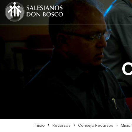
C
>
>
>
Inicio
Recursos
Consejo Recursos
Misio