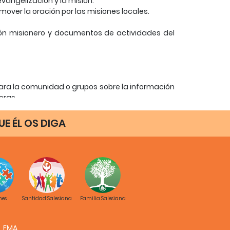
evangelización y la misión.
over la oración por las misiones locales.
ión misionero y documentos de actividades del
 para la comunidad o grupos sobre la información
eras.
isionera con la comunidad.
E ÉL OS DIGA
comunidad.
caciones.
egión.
ones.
elas, colegios y centros juveniles. Cada grupo
nes
Santidad Salesiana
Familia Salesiana
esidente, un vicepresidente, un tesorero y un
ff representativo y el delegado provincial para
FMA