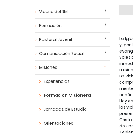
Vicario del RM
Formación
La Igl
Pastoral Juvenil
y, por
evang
Comunicación Social
Salesi
inmed
Misiones
mision
La vid
Experiencias
compro
mente 
confir
Formación Misionera
Hoy es
las vi
Jornadas de Estudio
presen
Cristo
Orientaciones
de uno
Tenie