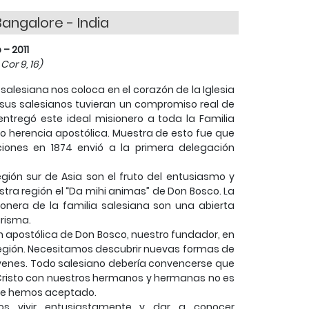
Bangalore - India
 – 2011
Cor 9, 16)
 salesiana nos coloca en el corazón de la Iglesia
ue sus salesianos tuvieran un compromiso real de
entregó este ideal misionero a toda la Familia
o herencia apostólica. Muestra de esto fue que
ones en 1874 envió a la primera delegación
egión sur de Asia son el fruto del entusiasmo y
tra región el “Da mihi animas” de Don Bosco. La
ionera de la familia salesiana son una abierta
arisma.
n apostólica de Don Bosco, nuestro fundador, en
a región. Necesitamos descubrir nuevas formas de
jóvenes. Todo salesiano debería convencerse que
 a Cristo con nuestros hermanos y hermanas no es
e le hemos aceptado.
os vivir entusiastamente y dar a conocer