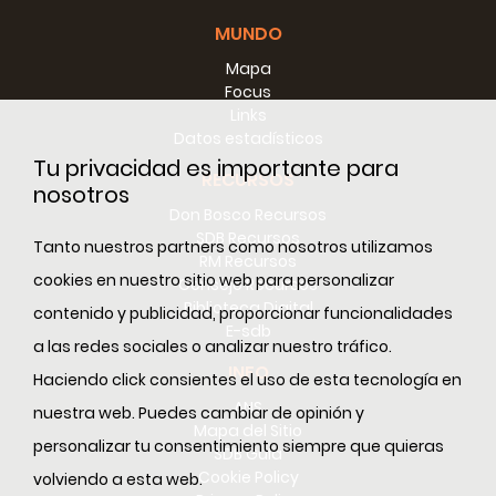
MUNDO
Mapa
Focus
Links
Datos estadísticos
Tu privacidad es importante para
RECURSOS
nosotros
Don Bosco Recursos
SDB Recursos
Tanto nuestros partners como nosotros utilizamos
RM Recursos
cookies en nuestro sitio web para personalizar
Consejo Recursos
Biblioteca Digital
contenido y publicidad, proporcionar funcionalidades
E-sdb
a las redes sociales o analizar nuestro tráfico.
INFO
Haciendo click consientes el uso de esta tecnología en
ANS
nuestra web. Puedes cambiar de opinión y
Mapa del Sitio
personalizar tu consentimiento siempre que quieras
SDB Guía
Cookie Policy
volviendo a esta web.