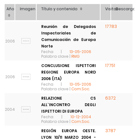
Año
Imagen
Título y contenido
Visitas
Descarga
17783
Reunión de Delegados
Inspectoriales de
Comunicación de Europa
2006
Norte
Fecha |
13-05-2006
Palabra clave |
RMG
17751
CONCLUSIONE ISPETTORI
REGIONE EUROPA NORD
2006
2006 (ITA)
Fecha |
13-05-2006
Palabra clave |
Com.Soc.
6372
RELAZIONE CS
ALL`INCONTRO DEGLI
2004
ISPETTORI DI EUROPA
Fecha |
10-12-2004
Palabra clave |
Com.Soc.
3787
REGIÓN EUROPA OESTE.
LYON 10/11 MARZO 2004 -