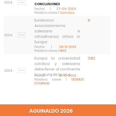
2004
CONCLUSIONES
Fecha |
27-04-2004
Palabra clave |
Com.Soc.
Eurobosco:
9
Associazionismo
salesiano e
2004
cittadinanza attiva in
Europa
Fecha |
09-11-2003
Palabra clave |
RMG
Europa: la universidad
1282
católica y salesiana
debe llevar al continente
2004
la cultura de la cruz.
Fecha |
16-10-2003
Palabra clave |
VIDIMUS
DOMINUM
AGUINALDO 2026