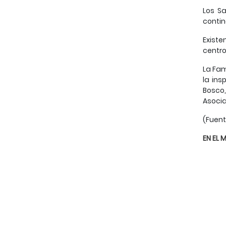
Los S
contin
Existe
centro
La Fam
la ins
Bosco,
Asocia
(Fuent
EN EL