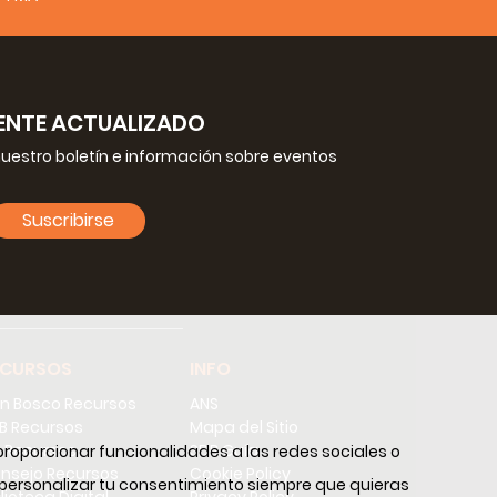
NTE ACTUALIZADO
nuestro boletín e información sobre eventos
Suscribirse
ECURSOS
INFO
n Bosco Recursos
ANS
B Recursos
Mapa del Sitio
 Recursos
SDB Guía
proporcionar funcionalidades a las redes sociales o
nsejo Recursos
Cookie Policy
y personalizar tu consentimiento siempre que quieras