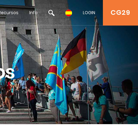
CG29
Recursos
Info
LOGIN
os