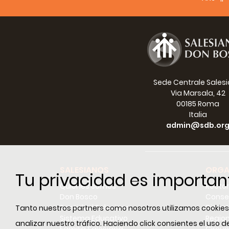
Sede Centrale Sales
Via Marsala, 42
00185 Roma
Italia
admin@sdb.or
SALESIANOS
ORGA
Tu privacidad es importan
Quiénes somos
Recto
Don Bosco
Conse
Santidad Salesiana
Dicast
Tanto nuestros partners como nosotros utilizamos cookies e
Sistema Educativo
Regio
analizar nuestro tráfico. Haciendo click consientes el uso