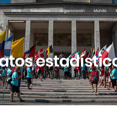
Inicio
Salesianos
Organización
Mundo
atos estadístic