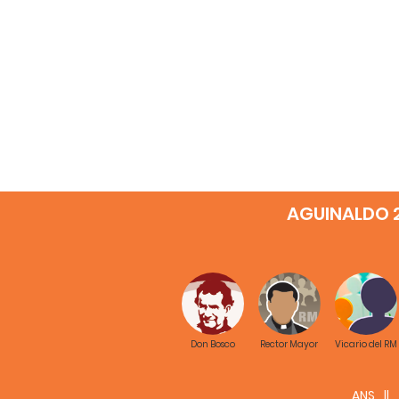
AGUINALDO 
Don Bosco
Rector Mayor
Vicario del RM
ANS