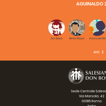
AGUINALDO 
Don Bosco
Rector Mayor
Vicario del RM
ANS
Sede Centrale Sales
Via Marsala, 42
00185 Roma