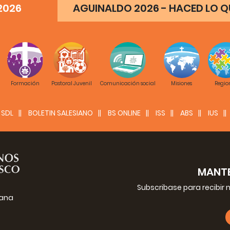
2026
AGUINALDO 2026 - HACED LO QU
Formación
Pastoral Juvenil
Comunicación social
Misiones
Regio
SDL
BOLETIN SALESIANO
BS ONLINE
ISS
ABS
IUS
MANTE
Subscribase para recibir 
iana