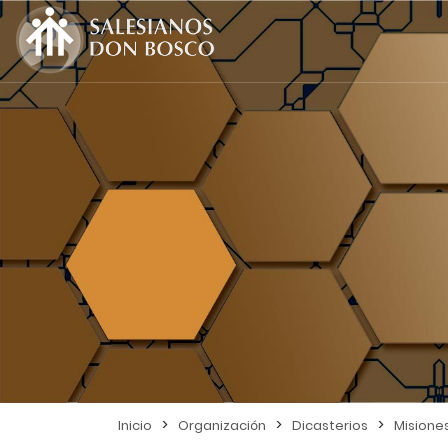
>
>
>
Inicio
Organización
Dicasterios
Misione