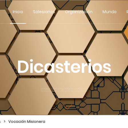
Inicio
Salesianos
Organización
Mundo
Dicasterios
>
s
Vocación Misionera