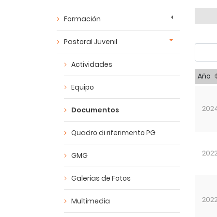
Formación
Pastoral Juvenil
Actividades
Año
Equipo
202
Documentos
Quadro di riferimento PG
202
GMG
Galerias de Fotos
202
Multimedia