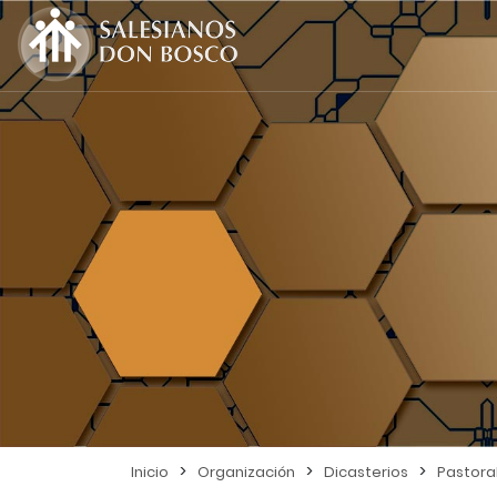
>
>
>
Inicio
Organización
Dicasterios
Pastoral