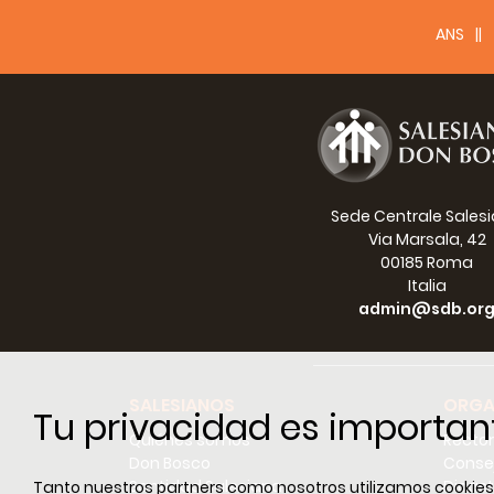
ANS
Sede Centrale Sales
Via Marsala, 42
00185 Roma
Italia
admin@sdb.or
SALESIANOS
ORGA
Tu privacidad es importan
Quiénes somos
Recto
Don Bosco
Conse
Santidad Salesiana
Dicast
Tanto nuestros partners como nosotros utilizamos cookies e