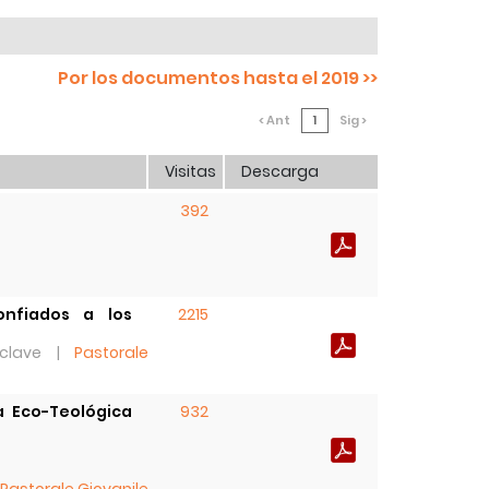
Por los documentos hasta el 2019 >>
< Ant
1
Sig >
Visitas
Descarga
o
392
onfiados a los
2215
 clave |
Pastorale
a Eco-Teológica
932
Pastorale Giovanile