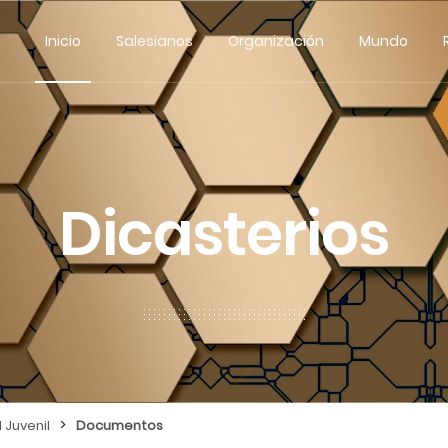
Inicio
Salesianos
Organización
Mundo
Dicasterios
>
 Juvenil
Documentos