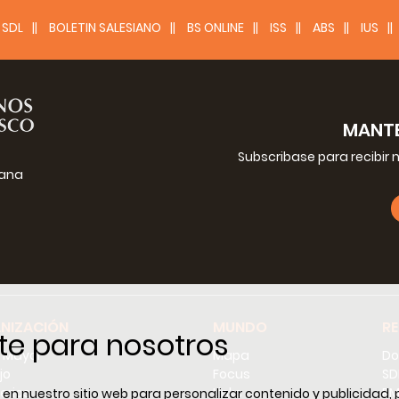
SDL
BOLETIN SALESIANO
BS ONLINE
ISS
ABS
IUS
MANTE
Subscribase para recibir 
iana
g
NIZACIÓN
MUNDO
R
te para nosotros
r Mayor
Mapa
Do
jo
Focus
SD
erios
Links
RM
n nuestro sitio web para personalizar contenido y publicidad, 