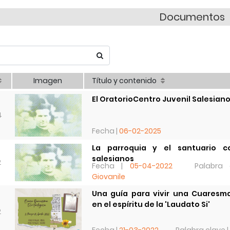
Documentos
Imagen
Título y contenido
El OratorioCentro Juvenil Salesian
4
Fecha |
06-02-2025
La parroquia y el santuario c
salesianos
2
Fecha |
05-04-2022
Palabra
Giovanile
Una guía para vivir una Cuaresm
en el espíritu de la 'Laudato Si'
2
Fecha |
21-03-2022
Palabra clave |