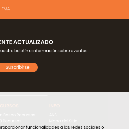
FMA
NTE ACTUALIZADO
nuestro boletín e información sobre eventos
Suscribirse
ECURSOS
INFO
n Bosco Recursos
ANS
B Recursos
Mapa del Sitio
 Recursos
SDB Guía
proporcionar funcionalidades a las redes sociales o