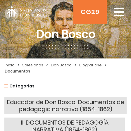
CG29
Don Bosco
>
>
>
>
Inicio
Salesianos
Don Bosco
Biografiche
Documentos
Categorías
Educador de Don Bosco, Documentos de
pedagogía narrativa (1854-1862)
II.
DOCUMENTOS DE PEDAGOGÍA
NARRATIVA (1854-1862)