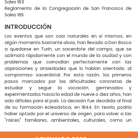
Sales 163
Reglamento de la Congregación de San Francisco de
Sales 165
INTRODUCCIÓN
Los eventos que son casi naturales en sí mismos, en
algún momento bastante obvio, han llevado a Don Bosco
a quedarse en Turín, un sacerdote del campo, que se
aclimató rápidamente con el mundo de la ciudad y con
problemas que coincidían perfectamente con las
aspiraciones y ansiedades que lo habían orientado. al
compromiso sacerdotal.
Por esta razón, los primeros
pasos marcados por las dificultades concretas de
estudiar y seguir la vocación, germinados y
experimentados hacia la edad de nueve o diez años, han
sido difíciles para el país.
La decisión fue decidida al final
de su formación eclesiástica, en 1844. En teoría, podría
haber optado por el universo de origen, para volver a las
"raíces" familiares, ambientales, culturales, como un
simple "cura de país".
Pero en la práctica, las experiencias
de los años 1841-1844 lo habían orientado en una