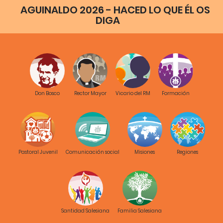
AGUINALDO 2026 - HACED LO QUE ÉL OS
DIGA
Don Bosco
Rector Mayor
Vicario del RM
Formación
Pastoral Juvenil
Comunicación social
Misiones
Regiones
Santidad Salesiana
Familia Salesiana