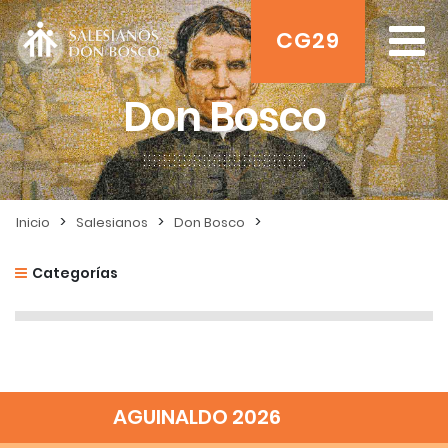
CG29
Don Bosco
>
>
>
Inicio
Salesianos
Don Bosco
Categorías
AGUINALDO 2026