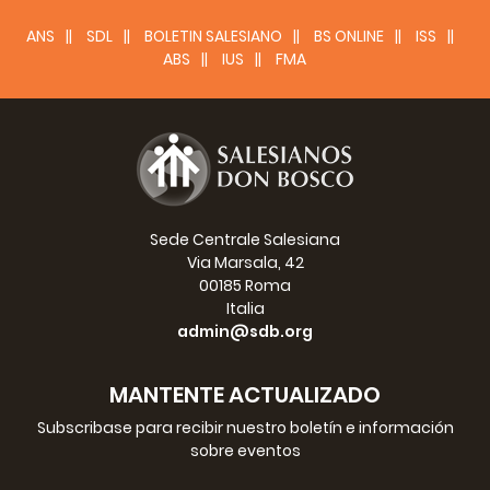
ANS
SDL
BOLETIN SALESIANO
BS ONLINE
ISS
ABS
IUS
FMA
Sede Centrale Salesiana
Via Marsala, 42
00185 Roma
Italia
admin@sdb.org
MANTENTE ACTUALIZADO
Subscribase para recibir nuestro boletín e información
sobre eventos