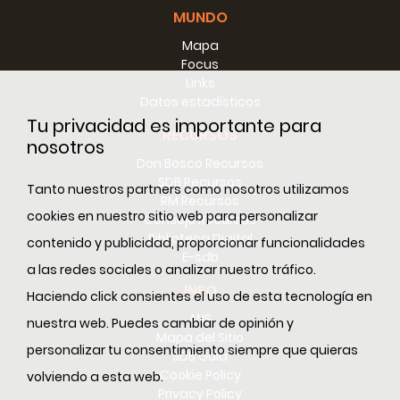
MUNDO
Mapa
Focus
Links
Datos estadísticos
Tu privacidad es importante para
RECURSOS
nosotros
Don Bosco Recursos
SDB Recursos
Tanto nuestros partners como nosotros utilizamos
RM Recursos
cookies en nuestro sitio web para personalizar
Consejo Recursos
Biblioteca Digital
contenido y publicidad, proporcionar funcionalidades
E-sdb
a las redes sociales o analizar nuestro tráfico.
INFO
Haciendo click consientes el uso de esta tecnología en
ANS
nuestra web. Puedes cambiar de opinión y
Mapa del Sitio
personalizar tu consentimiento siempre que quieras
SDB Guía
Cookie Policy
volviendo a esta web.
Privacy Policy