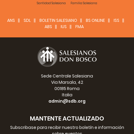
Santidad Salesiana
Familia Salesiana
f) Educatore ed educando.
PARTE SECONDA - IL SISTEMA PREVENTIVO
ANS
SDL
BOLETIN SALESIANO
BS ONLINE
ISS
ABS
IUS
FMA
Premessa.
Sezione Prima
Elementi fondamentali dell’educazione
Capitolo I. Il sistema.
1. L´opuscolo sul Sistema Preventivo.
Sede Centrale Salesiana
Via Marsala, 42
2. Dichiarazioni di Don Bosco sul suo sistema,
00185 Roma
Italia
a) Alcune conversazioni.
admin@sdb.org
1) Col Ministro Rattazzi.
MANTENTE ACTUALIZADO
2) Col Prefetto di Torino.
Subscribase para recibir nuestro boletín e información
3) Col Maestro Bodrato.
sobre eventos