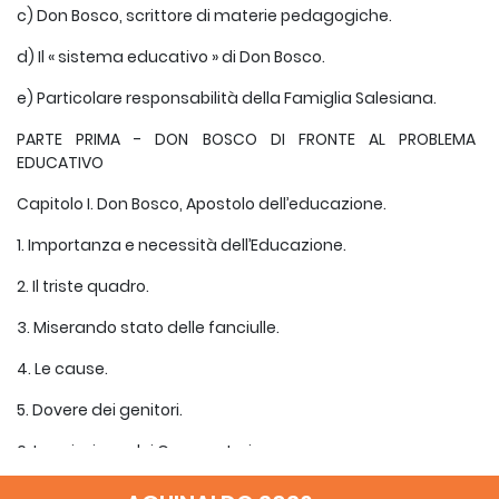
c) Don Bosco, scrittore di materie pedagogiche.
d) Il « sistema educativo » di Don Bosco.
e) Particolare responsabilità della Famiglia Salesiana.
PARTE PRIMA - DON BOSCO DI FRONTE AL PROBLEMA
EDUCATIVO
Capitolo I. Don Bosco, Apostolo dell’educazione.
1. Importanza e necessità dell’Educazione.
2. Il triste quadro.
3. Miserando stato delle fanciulle.
4. Le cause.
5. Dovere dei genitori.
6. La missione dei Cooperatori.
7. Ardore di Don Bosco per l’educazione della gioventù.