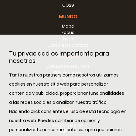
CG29
4) La lettera del 1884 da Roma.
MUNDO
c) Le manifestazioni della carità.
Mapa
1) La dolcezza.
Focus
Links
2) La confidenza.
Datos estadísticos
I. Sua utilità.
Tu privacidad es importante para
RECURSOS
nosotros
II. Come avvicinare i giovani: esempi di Don Bosco.
Don Bosco Recursos
SDB Recursos
A. All’inizio della sua missione.
Tanto nuestros partners como nosotros utilizamos
RM Recursos
cookies en nuestro sitio web para personalizar
B. Don Bosco in Trastevere.
Consejo Recursos
Biblioteca Digital
contenido y publicidad, proporcionar funcionalidades
C. Don Bosco in Piazza del Popolo.
E-sdb
a las redes sociales o analizar nuestro tráfico.
D. Don Bosco e Michele Magone.
INFO
Haciendo click consientes el uso de esta tecnología en
E. «Vada alla pompa!»
ANS
nuestra web. Puedes cambiar de opinión y
Mapa del Sitio
III. Mezzi per guadagnare la confidenza.
personalizar tu consentimiento siempre que quieras
SDB Guía