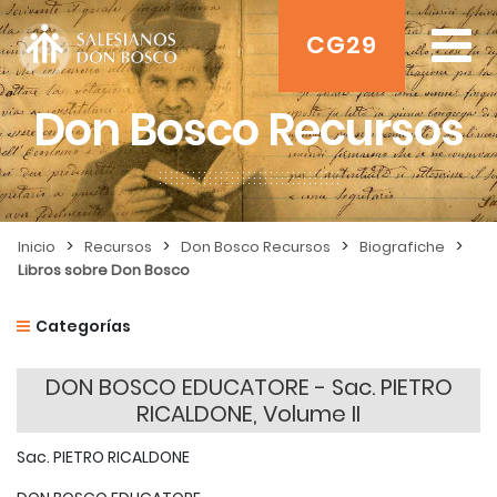
CG29
Don Bosco Recursos
>
>
>
>
Inicio
Recursos
Don Bosco Recursos
Biografiche
Libros sobre Don Bosco
Categorías
DON BOSCO EDUCATORE - Sac. PIETRO
RICALDONE, Volume II
Sac. PIETRO RICALDONE