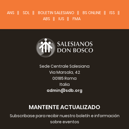
di profondi e soavi ricordi. Quel contatto avuto con il Santo
fu per lui quasi sempre un vanto. Non risparmiò mezzi per
ANS
SDL
BOLETIN SALESIANO
BS ONLINE
ISS
promuovere rapidamente il processo apostolico di Don
ABS
IUS
FMA
Bosco, per la cui canonizzazione volle stabilire il ° aprile,
Pasqua del 1934, chiusura dell'Anno Santo. Egli estese la
sua festa alla Chiesa universale. Giustamente fu
chiamato a il Papa di Don Bosco U.
Si deve a lui se la causa di Domenico Savio superò
difficoltà, che parevano insormontabili: il 9 luglio 1933
firmò il decreto dell'eroicità delle virtù. L'll maggio 1936
Sede Centrale Salesiana
proclamò anche l'eroicità delle virtù di Santa Maria
Via Marsala, 42
Domenica Mazzarello, che beatificò il 20 novembre 1938.
00185 Roma
Altri segni di predilezione per la Società Salesiana furono la
Italia
concessione della preziosa Indulgenza del lavoro
admin@sdb.org
santificato (1922). In 17 anni di Pontificato elesse il secondo
Cardinale salesiano, S. E. Augusto Mond (1927) e 22 Vescovi
(Salesiani 12.763).
MANTENTE ACTUALIZADO
Subscribase para recibir nuestro boletín e información
ASTRO BENEFICO
sobre eventos
In occasione della lettura del Decreto sull'eroicità delle
virtù. (20 febbraio 1927)