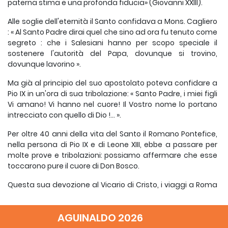
paterna stima e una profonda fiducia» (Giovanni XXIII).
Alle soglie dell'eternità il Santo confidava a Mons. Cagliero
: « Al Santo Padre dirai quel che sino ad ora fu tenuto come
segreto : che i Salesiani hanno per scopo speciale il
sostenere l'autorità del Papa, dovunque si trovino,
dovunque lavorino ».
Ma già al principio del suo apostolato poteva confidare a
Pio IX in un'ora di sua tribolazione: « Santo Padre, i miei figli
Vi amano! Vi hanno nel cuore! Il Vostro nome lo portano
intrecciato con quello di Dio !... ».
Per oltre 40 anni della vita del Santo il Romano Pontefice,
nella persona di Pio IX e di Leone XIII, ebbe a passare per
molte prove e tribolazioni: possiamo affermare che esse
toccarono pure il cuore di Don Bosco.
Questa sua devozione al Vicario di Cristo, i viaggi a Roma
e i preziosi servizi alla Chiesa in tempi difficili gli meritarono
la benevolenza, la stima, la riconoscenza dei Papi.
AGUINALDO 2026
In questa raccolta presentiamo tutti i discorsi e anche dei