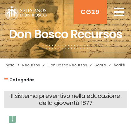
CG29
Don Bosco Recursos
>
>
>
>
Inicio
Recursos
Don Bosco Recursos
Scritti
Scritti
Categorías
Il sistema preventivo nella educazione
della gioventù 1877