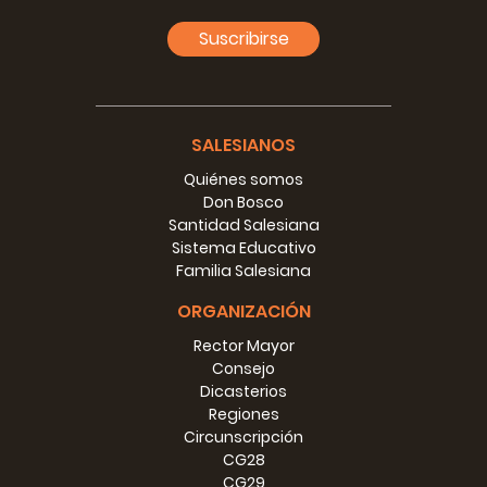
3° Se ne incontrano poi di quelli che sono poveri ed
Suscribirse
abbandonati, né hanno come vestirsi, né come nutrirsi, né
dove dormire la notte. A costoro non si può altrimenti
provvedere, se non con Ospizii e case di preservazione,
con arti, mestieri ed anche colonie agricole.
SALESIANOS
Ingerenza governativa
Quiénes somos
Il Governo senza assumersi una minuta amministrazione,
Don Bosco
senza toccar il principio della carità legale può cooperare
Santidad Salesiana
nei seguenti modi:
Sistema Educativo
Familia Salesiana
1° Somministrar giardini pei tratteni|menti festivi; aiutar a
fornire le scuole, e i giardini del necessario suppellettile.
ORGANIZACIÓN
Rector Mayor
2° Provvedere locali per ospizi, fornirli dei necessari utensili
Consejo
per le arti e mestieri a cui sarebbero applicati i fanciulli
Dicasterios
ricoverandi.
Regiones
3° Il Governo lascierebbe libera l´accettazione degli allievi,
Circunscripción
ma darebbe una diaria ovvero sussidio mensile per coloro
CG28
che trovandosi nelle condizioni sopra descritte fossero
CG29