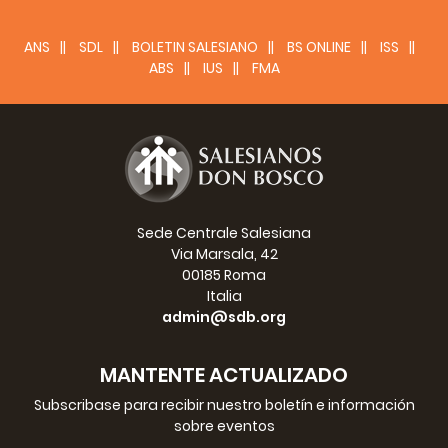
sicurezza, ma che non sono ancora discoli. Costoro se
venissero accolti in un ospizio ove siano istruiti, avviati al
ANS
SDL
BOLETIN SALESIANO
BS ONLINE
ISS
lavoro, sarebbero certamente tolti alle prigioni e restituiti
ABS
IUS
FMA
alla civile società.
Provvedimenti
L´esperienza ha fatto conoscere che si può
efficacemente provvedere a queste quattro categorie di
fanciulli:
1° Coi giardini di ricreazione festiva. Coll´amena
Sede Centrale Salesiana
ricreazione, colla musica, colla ginnastica, colla corsa, coi
Via Marsala, 42
salti, colla declamazione, col teatrino si raccolgono con
00185 Roma
molta facilità. Colla scuola serale poi, colla scuola
Italia
domenicale, col catechismo si dà l´alimento morale
admin@sdb.org
proporzionato e indispensabile a questi poveri figli del
popolo.
MANTENTE ACTUALIZADO
2° In queste adunanze fare indagini per conoscere quelli
Subscribase para recibir nuestro boletín e información
che sono fuori di padrone, e fare in modo che siano
sobre eventos
occupati ed assistiti nel lavoro lungo la settimana.