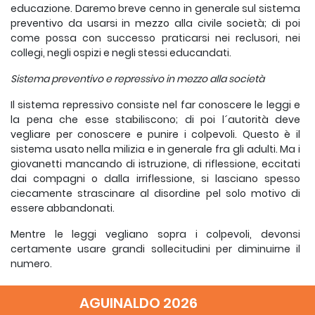
educazione. Daremo breve cenno in generale sul sistema
preventivo da usarsi in mezzo alla civile società; di poi
come possa con successo praticarsi nei reclusori, nei
collegi, negli ospizi e negli stessi educandati.
Sistema preventivo e repressivo in mezzo alla società
Il sistema repressivo consiste nel far conoscere le leggi e
la pena che esse stabiliscono; di poi l´autorità deve
vegliare per conoscere e punire i colpevoli. Questo è il
sistema usato nella milizia e in generale fra gli adulti. Ma i
giovanetti mancando di istruzione, di riflessione, eccitati
dai compagni o dalla irriflessione, si lasciano spesso
ciecamente strascinare al disordine pel solo motivo di
essere abbandonati.
Mentre le leggi vegliano sopra i colpevoli, devonsi
certamente usare grandi sollecitudini per diminuirne il
numero.
Quali fanciulli debbano dirsi ne´ pericoli
AGUINALDO 2026