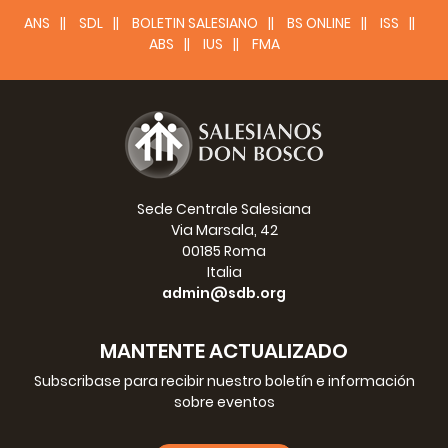
ANS
SDL
BOLETIN SALESIANO
BS ONLINE
ISS
ABS
IUS
FMA
Sede Centrale Salesiana
Via Marsala, 42
00185 Roma
Italia
admin@sdb.org
MANTENTE ACTUALIZADO
Subscribase para recibir nuestro boletín e información
sobre eventos