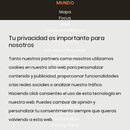
MUNDO
Mapa
Focus
Links
Datos estadísticos
Tu privacidad es importante para
RECURSOS
nosotros
Don Bosco Recursos
SDB Recursos
Tanto nuestros partners como nosotros utilizamos
RM Recursos
cookies en nuestro sitio web para personalizar
Consejo Recursos
Biblioteca Digital
contenido y publicidad, proporcionar funcionalidades
E-sdb
a las redes sociales o analizar nuestro tráfico.
INFO
Haciendo click consientes el uso de esta tecnología en
ANS
nuestra web. Puedes cambiar de opinión y
Mapa del Sitio
personalizar tu consentimiento siempre que quieras
SDB Guía
Cookie Policy
volviendo a esta web.
Privacy Policy