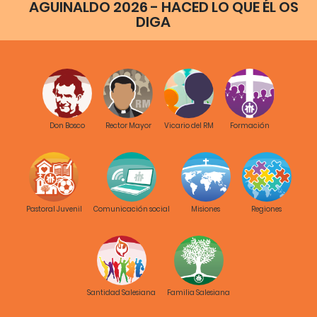
AGUINALDO 2026 - HACED LO QUE ÉL OS
DIGA
Don Bosco
Rector Mayor
Vicario del RM
Formación
Pastoral Juvenil
Comunicación social
Misiones
Regiones
Santidad Salesiana
Familia Salesiana