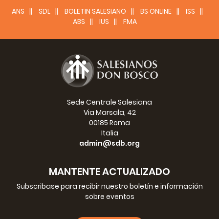
ANS
SDL
BOLETIN SALESIANO
BS ONLINE
ISS
ABS
IUS
FMA
Sede Centrale Salesiana
Via Marsala, 42
00185 Roma
Italia
admin@sdb.org
MANTENTE ACTUALIZADO
Subscribase para recibir nuestro boletín e información
sobre eventos