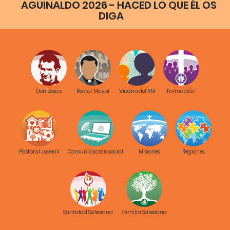
AGUINALDO 2026 - HACED LO QUE ÉL OS
DIGA
Don Bosco
Rector Mayor
Vicario del RM
Formación
Pastoral Juvenil
Comunicación social
Misiones
Regiones
Santidad Salesiana
Familia Salesiana