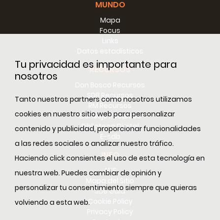
MUNDO
Mapa
Focus
Links
Datos estadísticos
Tu privacidad es importante para
RECURSOS
nosotros
Don Bosco Recursos
SDB Recursos
Tanto nuestros partners como nosotros utilizamos
RM Recursos
cookies en nuestro sitio web para personalizar
Consejo Recursos
Biblioteca Digital
contenido y publicidad, proporcionar funcionalidades
E-sdb
a las redes sociales o analizar nuestro tráfico.
INFO
Haciendo click consientes el uso de esta tecnología en
ANS
nuestra web. Puedes cambiar de opinión y
Mapa del Sitio
personalizar tu consentimiento siempre que quieras
SDB Guía
Cookie Policy
volviendo a esta web.
Privacy Policy