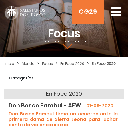
CG29
Focus
>
>
>
>
Inicio
Mundo
Focus
En Foco 2020
En Foco 2020
Categorías
En Foco 2020
Don Bosco Fambul - AFW
01-09-2020
Don Bosco Fambul firma un acuerdo ante la
primera dama de Sierra Leona para luchar
contra la violencia sexual