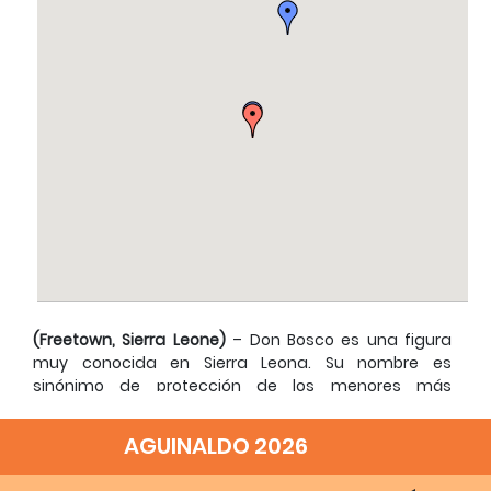
(Freetown, Sierra Leone)
– Don Bosco es una figura
muy conocida en Sierra Leona. Su nombre es
sinónimo de protección de los menores más
vulnerables, pero en los últimos años la organización
salesiana Don Bosco Fambul también es temida por
AGUINALDO 2026
ser capaz de hacer llevar presos a los maltratadores
y abusadores de los menores. El acuerdo firmado la