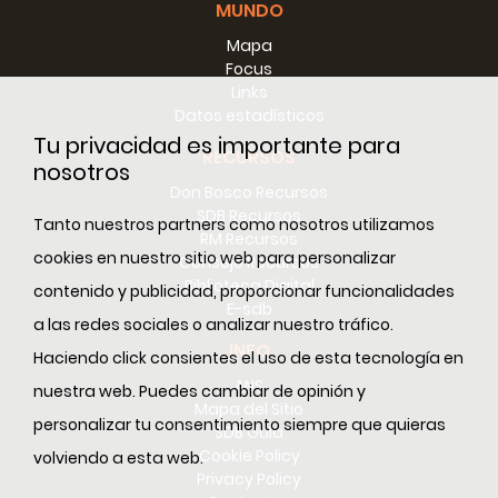
MUNDO
los derechos de quienes son víctimas de violencia,
explotación sexual y tráfico de personas en el país,
Mapa
solicitud que obtuvo la aceptación del misionero
Focus
salesiano.
Links
Datos estadísticos
Tu privacidad es importante para
RECURSOS
nosotros
Don Bosco Recursos
SDB Recursos
Tanto nuestros partners como nosotros utilizamos
RM Recursos
cookies en nuestro sitio web para personalizar
Consejo Recursos
Biblioteca Digital
contenido y publicidad, proporcionar funcionalidades
E-sdb
a las redes sociales o analizar nuestro tráfico.
INFO
Haciendo click consientes el uso de esta tecnología en
ANS
nuestra web. Puedes cambiar de opinión y
Mapa del Sitio
personalizar tu consentimiento siempre que quieras
SDB Guía
Cookie Policy
volviendo a esta web.
Privacy Policy