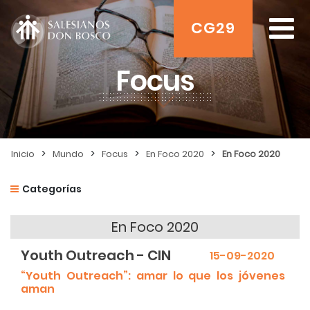
CG29
Focus
>
>
>
>
Inicio
Mundo
Focus
En Foco 2020
En Foco 2020
Categorías
En Foco 2020
Youth Outreach - CIN
15-09-2020
“Youth Outreach”: amar lo que los jóvenes
aman