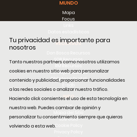
MUNDO
Mapa
Focus
Links
Datos estadísticos
Tu privacidad es importante para
RECURSOS
nosotros
Don Bosco Recursos
SDB Recursos
Tanto nuestros partners como nosotros utilizamos
RM Recursos
cookies en nuestro sitio web para personalizar
Consejo Recursos
Biblioteca Digital
contenido y publicidad, proporcionar funcionalidades
E-sdb
a las redes sociales o analizar nuestro tráfico.
INFO
Haciendo click consientes el uso de esta tecnología en
ANS
nuestra web. Puedes cambiar de opinión y
Mapa del Sitio
personalizar tu consentimiento siempre que quieras
SDB Guía
Cookie Policy
volviendo a esta web.
Privacy Policy