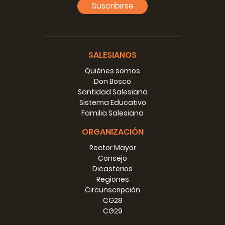
Suscribirse
mismo un jóven de la calle.
En nombre “Youth Outreach” asume un significado
muy particular si leído en idioma chino, en el que
resulta compuesto por tres ideogramas: 協青社. El
SALESIANOS
segundo de estos ideogramas significa “juventud” y
es emblemático la situación central entre los otros
Quiénes somos
dos. El primero significa de hecho “ayuda”, en cambio
Don Bosco
el tercero “sociedad”. Esto crea la evocativa imagen
Santidad Salesiana
de una sociedad que ayuda a los jóvenes en
Sistema Educativo
dificultad, a quienes sostiene y cuida.
Familia Salesiana
El video, que ofrece una buena inspiración para todos
ORGANIZACIÓN
los ambientes urbanos salesianos está disponible
Rector Mayor
aquí
.
Consejo
Dicasterios
Regiones
Circunscripción
CG28
CG29