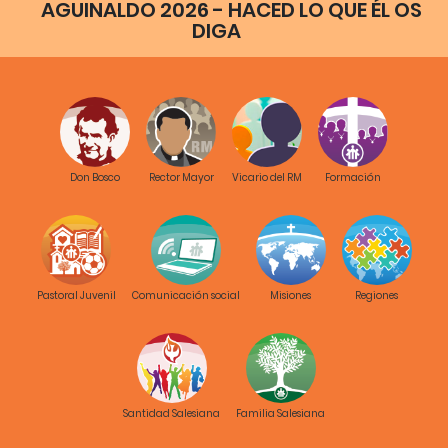
AGUINALDO 2026 - HACED LO QUE ÉL OS
DIGA
Don Bosco
Rector Mayor
Vicario del RM
Formación
Pastoral Juvenil
Comunicación social
Misiones
Regiones
Santidad Salesiana
Familia Salesiana