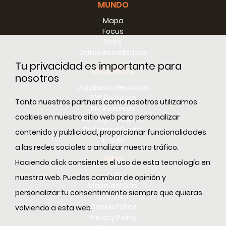
MUNDO
Mapa
Focus
Links
Datos estadísticos
Tu privacidad es importante para
RECURSOS
nosotros
Don Bosco Recursos
SDB Recursos
Tanto nuestros partners como nosotros utilizamos
RM Recursos
cookies en nuestro sitio web para personalizar
Consejo Recursos
Biblioteca Digital
contenido y publicidad, proporcionar funcionalidades
E-sdb
a las redes sociales o analizar nuestro tráfico.
INFO
Haciendo click consientes el uso de esta tecnología en
ANS
nuestra web. Puedes cambiar de opinión y
Mapa del Sitio
personalizar tu consentimiento siempre que quieras
SDB Guía
Cookie Policy
volviendo a esta web.
Privacy Policy