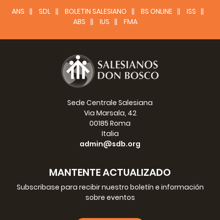
ANS
SDL
BOLETIN SALESIANO
BS ONLINE
ISS
ABS
IUS
FMA
Sede Centrale Salesiana
Via Marsala, 42
00185 Roma
Italia
admin@sdb.org
MANTENTE ACTUALIZADO
Subscribase para recibir nuestro boletín e información
sobre eventos