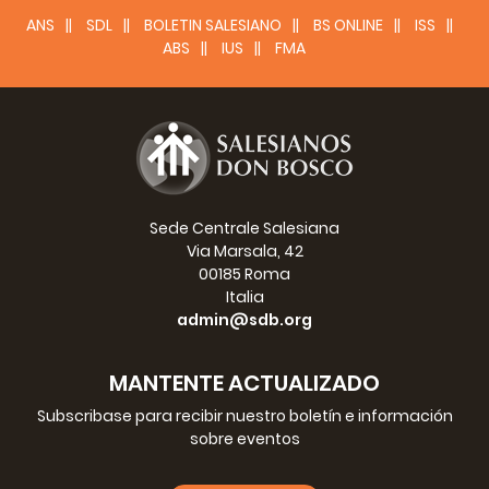
ANS
SDL
BOLETIN SALESIANO
BS ONLINE
ISS
ABS
IUS
FMA
Sede Centrale Salesiana
Via Marsala, 42
00185 Roma
Italia
admin@sdb.org
MANTENTE ACTUALIZADO
Subscribase para recibir nuestro boletín e información
sobre eventos