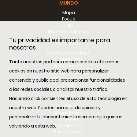
MUNDO
Mapa
Focus
Links
Datos estadísticos
Tu privacidad es importante para
RECURSOS
nosotros
Don Bosco Recursos
SDB Recursos
Tanto nuestros partners como nosotros utilizamos
RM Recursos
cookies en nuestro sitio web para personalizar
Consejo Recursos
Biblioteca Digital
contenido y publicidad, proporcionar funcionalidades
E-sdb
a las redes sociales o analizar nuestro tráfico.
INFO
Haciendo click consientes el uso de esta tecnología en
ANS
nuestra web. Puedes cambiar de opinión y
Mapa del Sitio
personalizar tu consentimiento siempre que quieras
SDB Guía
Cookie Policy
volviendo a esta web.
Privacy Policy