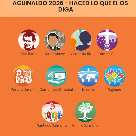
AGUINALDO 2026 - HACED LO QUE ÉL OS
DIGA
Don Bosco
Rector Mayor
Vicario del RM
Formación
Pastoral Juvenil
Comunicación social
Misiones
Regiones
Santidad Salesiana
Familia Salesiana