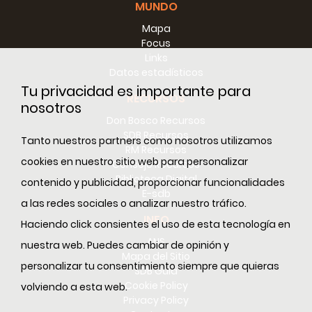
MUNDO
Mapa
Focus
Links
Datos estadísticos
Tu privacidad es importante para
RECURSOS
nosotros
Don Bosco Recursos
SDB Recursos
Tanto nuestros partners como nosotros utilizamos
RM Recursos
cookies en nuestro sitio web para personalizar
Consejo Recursos
Biblioteca Digital
contenido y publicidad, proporcionar funcionalidades
E-sdb
a las redes sociales o analizar nuestro tráfico.
INFO
Haciendo click consientes el uso de esta tecnología en
ANS
nuestra web. Puedes cambiar de opinión y
Mapa del Sitio
personalizar tu consentimiento siempre que quieras
SDB Guía
Cookie Policy
volviendo a esta web.
Privacy Policy