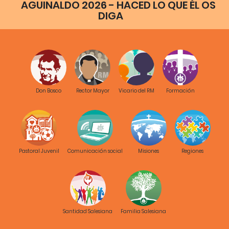
AGUINALDO 2026 - HACED LO QUE ÉL OS
DIGA
Don Bosco
Rector Mayor
Vicario del RM
Formación
Pastoral Juvenil
Comunicación social
Misiones
Regiones
Santidad Salesiana
Familia Salesiana