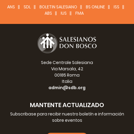
ANS
SDL
BOLETIN SALESIANO
BS ONLINE
ISS
ABS
IUS
FMA
Sede Centrale Salesiana
Via Marsala, 42
00185 Roma
Italia
admin@sdb.org
MANTENTE ACTUALIZADO
Subscribase para recibir nuestro boletín e información
sobre eventos