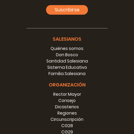
appartiene, non a ciascuna casa o a ciascuna ispettoria,
Suscribirse
ma a tutta la Pia Società. — Dà norme direttive e vigila su
quanto è di proprietà delle singole Ispettorie o Case, cioè
sulla forma giuridica più adatta per acquistare,
possedere, conservare, alienare gl'immobili; sulle
costruzioni nuove, sugli ampliamenti o mutamenti
SALESIANOS
notevoli, di cui manda i disegni debitamente approvati,
senza dei quali non è permesso por mano ai lavori; sulle 'liti
Quiénes somos
concernenti interessi materiali; sull'investimento dei
Don Bosco
capitali mobili, sulla quantità di questi proporzionata ai
Santidad Salesiana
corrispondenti impegni, e sulla sicurezza della loro
Sistema Educativo
materiale custodia. — Ha cura di promuovere con
Familia Salesiana
esortazioni ed opportuni suggerimenti una ben intesa
ORGANIZACIÓN
economia.
Rector Mayor
Il Consigliere Scolastico Generale ha la cura delle Scuole e
Consejo
degli Studi; si occupa, d'intesa col Rettor Maggiore, del
Dicasterios
trasferimento dei Confratelli Chierici o Sacerdoti da una
Regiones
Ispettoria ad un'altra; di assegnare alle varie Ispettorie il
Circunscripción
personale che dipende direttamente dal Capitolo
CG28
Superiore; di far le pratiche per avere dalle Ispettorie quello
CG29