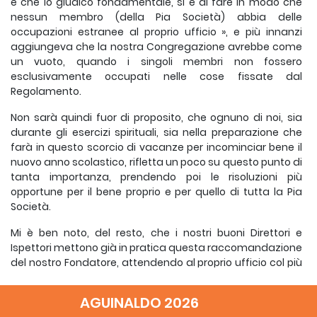
e che io giudico fondamentale, si è di fare in modo che
nessun membro (della Pia Società) abbia delle
occupazioni estranee al proprio ufficio », e più innanzi
aggiungeva che la nostra Congregazione avrebbe come
un vuoto, quando i singoli membri non fossero
esclusivamente occupati nelle cose fissate dal
Regolamento.
Non sarà quindi fuor di proposito, che ognuno di noi, sia
durante gli esercizi spirituali, sia nella preparazione che
farà in questo scorcio di vacanze per incominciar bene il
nuovo anno scolastico, rifletta un poco su questo punto di
tanta importanza, prendendo poi le risoluzioni più
opportune per il bene proprio e per quello di tutta la Pia
Società.
Mi è ben noto, del resto, che i nostri buoni Direttori e
Ispettori mettono già in pratica questa raccomandazione
del nostro Fondatore, attendendo al proprio ufficio col più
grande amore e sollecitudine senza lasciarsene
frastornare da alcuna occupazione estranea. Perciò mi
AGUINALDO 2026
limito a ricordar loro una direttiva che li aiuterà