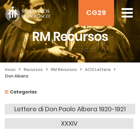
CG29
RM Recursos
>
>
>
>
Inicio
Recursos
RM Recursos
ACG Lettere
Don Albera
Categorías
Lettere di Don Paolo Albera 1920-1921
XXXIV