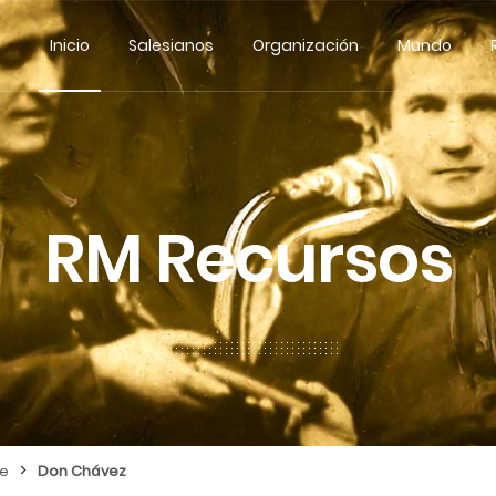
Inicio
Salesianos
Organización
Mundo
RM Recursos
>
re
Don Chávez