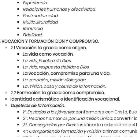
Experiencia.
Relaciones humanas y afectividad.
Postmodernidad.
Multiculturalidad.
Renuncia.
Fidelidad.
2
VOCACIÓN Y FORMACIÓN, DON Y COMPROMISO.
2.1
Vocación: la gracia como origen.
La vida como vocación
.
La vida, Palabra de Dios.
La vida, respuesta debida a Dios.
La vocación, compromiso para una vida.
La vocación, misión dialogada.
La misión, casa y causa de la formación.
2.2
Formación: la gracia como compromiso.
Identidad carismática e identificación vocacional.
Objetivos de la formación
.
1°. Enviados a los jóvenes:
conformarse con Cristo, Bue
2°. Hechos hermanos por una misión única:
convertir 
3°. Consagrados por Dios:
testificar la radicalidad del
4°. Compartiendo formación y misión
: animar comunid