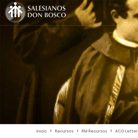
>
>
>
Inicio
Recursos
RM Recursos
ACG Lette