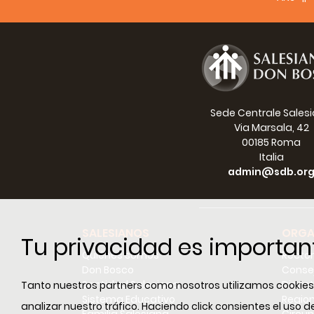
progre
Resul
perío
secul
minist
Es ver
Sede Centrale Sales
para a
Via Marsala, 42
califi
00185 Roma
formac
Italia
atraye
admin@sdb.or
gobier
Estoy 
de la 
SALESIANOS
ORGA
forma
Tu privacidad es importan
Inspe
Quiénes somos
Recto
estudi
Don Bosco
Conse
de rec
Santidad Salesiana
Dicast
Tanto nuestros partners como nosotros utilizamos cookies e
Sistema Educativo
Regio
analizar nuestro tráfico. Haciendo click consientes el uso
Pero p