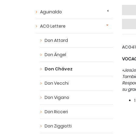
Aguinaldo
ACG Lettere
Don Attard
ACG41
Don Ángel
VOCAC
Don Chávez
«Jesús
Tambié
Respon
Don Vecchi
su gra
Don Vigano
Don Ricceri
Don Ziggiotti