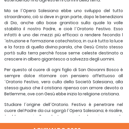
estendendo fino agli estremi confini della terra.
Ma se l´Opera Salesiana ebbe uno sviluppo del tutto
straordinario, ciò si deve in gran parte, dopo le benedizioni
di Dio, anche alla base granitica sulla quale la volle
stabilita il nostro Padre, e cioè l´Oratorio Festivo. Esso
infatti è uno dei mezzi più efficaci a rendere feconda l
´istruzione e formazione catechistica, in cui è tutta la luce
e la forza di quella divina parola, che Gesù Cristo stesso
portò sulla terra perchè fosse seme celeste destinato a
crescere in albero gigantesco a salvezza degli uomini.
Per questo al cuore di ogni figlio di San Giovanni Bosco è
sempre dolce ritornare con pensiero affettuoso all
´Oratorio Festivo, vera culla della Società Salesiana, alla
stessa guisa che il cristiano ripensa con amore devoto a
Betlemme, ove con Gesù ebbe inizio la religione cristiana.
Studiare l´origine dell´Oratorio. Festivo è penetrare nel
cuore del Padre da cui sgorgò l´Opera Salesiana; è risalire,
è abbeverarci alla celeste sorgente da cui emana lo
spirito del grande Patriarca; è inebriarci negli ardori della
carità da cui era pervaso.