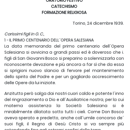
ORATORIO
FESTIVO
CATECHISMO
FORMAZIONE RELIGIOSA
Torino, 24 dicembre 1939.
Carissimi figli in G. C.,
1
-
IL PRIMO CENTENARIO DELL´OPERA SALESIANA
La data memoranda del primo centenario dell´Opera
Salesiana si avvicina a grandi passi ed è doveroso che i.
figli di San Giovanni Bosco si preparino a solennizzarla con
riconoscente devozione e più ancora a far sì che da essa
si sprigioni nuovo slancio di fervore pel mantenimento
dello spirito del Padre e per un gagliardo accrescimento
delle Opere da lui iniziate.
Anzitutto però salga dai nostri cuori caldo e potente l´inno
del ringraziamento a Dio e all´Ausiliatrice nostra, per la cui
materna assistenza la Società Salesiana si è
mirabilmente dilatata sotto tutti i cieli. Come Don Bosco
aveva sperato e predetto, anche coll´umile concorso de´
suoi figli, il Regno di Gesù Cristo si va sempre più