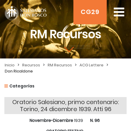
CG29
RM Recursos
>
>
>
>
Inicio
Recursos
RM Recursos
ACG Lettere
Don Ricaldone
Categorías
Oratorio Salesiano, primo centenario:
Torino, 24 dicembre 1939. Atti 96
Novembre-Dicembre
1939
N. 96