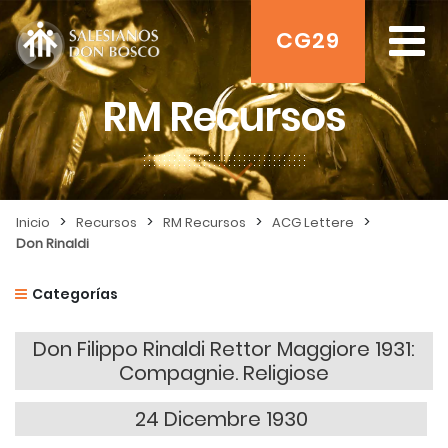
CG29
RM Recursos
>
>
>
>
Inicio
Recursos
RM Recursos
ACG Lettere
Don Rinaldi
Categorías
Don Filippo Rinaldi Rettor Maggiore 1931:
Compagnie. Religiose
24 Dicembre 1930