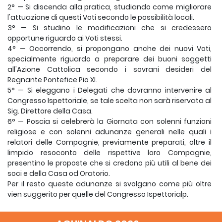
2° — Si discenda alla pratica, studiando come migliorare
l'attuazione di questi Voti secondo le possibilità locali.
3° — Si studino le modificazioni che si credessero
opportune riguardo ai Voti stessi.
4° — Occorrendo, si propongano anche dei nuovi Voti,
specialmente riguardo a preparare dei buoni soggetti
all'Azione Cattolica secondo i sovrani desideri del
Regnante Pontefice Pio XI.
5° — Si eleggano i Delegati che dovranno intervenire al
Congresso Ispettoriale, se tale scelta non sarà riservata al
Sig. Direttore della Casa.
6° — Poscia si celebrerà la Giornata con solenni funzioni
religiose e con solenni adunanze generali nelle quali i
relatori delle Compagnie, previamente preparati, oltre il
limpido resoconto delle rispettive loro Compagnie,
presentino le proposte che si credono più utili al bene dei
soci e della Casa od Oratorio.
Per il resto queste adunanze si svolgano come più oltre
vien suggerito per quelle del Congresso Ispettorialp.
Tra i temi dei vari discorsini~da tenersi!!in queste este
adunanze generali, s'introducano cómmemoràzioni degli