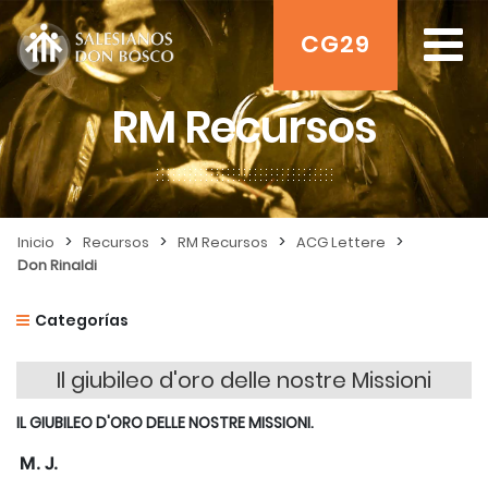
CG29
RM Recursos
>
>
>
>
Inicio
Recursos
RM Recursos
ACG Lettere
Don Rinaldi
Categorías
Il giubileo d'oro delle nostre Missioni
IL GIUBILEO D'ORO DELLE NOSTRE MISSIONI.
M. J.