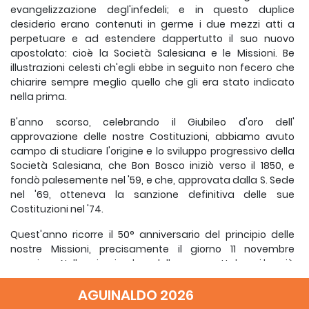
evangelizzazione degl'infedeli; e in questo duplice
desiderio erano contenuti in germe i due mezzi atti a
perpetuare e ad estendere dappertutto il suo nuovo
apostolato: cioè la Società Salesiana e le Missioni. Be
illustrazioni celesti ch'egli ebbe in seguito non fecero che
chia­rire sempre meglio quello che gli era stato indicato
nella prima.
B'anno scorso, celebrando il Giubileo d'oro dell'
approvazione delle nostre Costituzioni, abbiamo avuto
campo di studiare l'ori­gine e lo sviluppo progressivo della
Società Salesiana, che Bon Bosco iniziò verso il 1850, e
fondò palesemente nel '59, e che, approvata dalla S. Sede
nel '69, otteneva la sanzione definitiva delle sue
Costituzioni nel '74.
Quest'anno ricorre il 50° anniversario del principio delle
nostre Missioni, precisamente il giorno 11 novembre
prossimo. Nella mia circolare dello scorso ottobre vi ho già
invitati a prepararvi alla solenne commemorazione di
questa data; ora è tempo, o miei cari, ch'io vi parli un po'
AGUINALDO 2026
più a lungo di questo argomento, perché le Missioni tra i