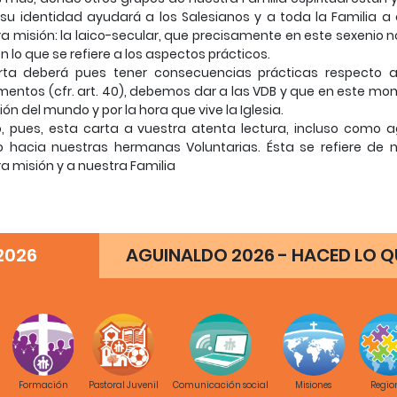
 su identidad ayudará a los Salesianos y a toda la Familia
a misión: la laico-secular, que precisamente en este sexenio
n lo que se refiere a los aspectos prácticos.
rta deberá pues tener consecuencias prácticas respecto a 
entos (cfr. art. 40), debemos dar a las VDB y que en este mo
ión del mundo y por la hora que vive la Iglesia.
o, pues, esta carta a vuestra atenta lectura, incluso como
o hacia nuestras hermanas Voluntarias. Ésta se refiere de n
a misión y a nuestra Familia
2026
AGUINALDO 2026 - HACED LO QU
idas hermanas en Don Bosco:
el primer encuentro con vuestro Consejo General se me venía pi
n el 80 aniversario del comienzo del Instituto, pudiera ofre
ado por vosotras a la luz del Concilio Vaticano II.
 con mucho gusto, en estos momentos, vuestro deseo. Esto es
lesianos que han querido profundizar el sentido de participació
Formación
Pastoral Juvenil
Comunicación social
Misiones
Regio