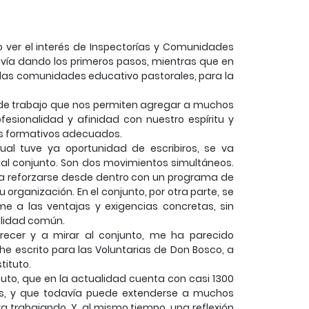
o ver el interés de Inspectorías y Comunidades
davía dando los primeros pasos, mientras que en
 las comunidades educativo pastorales, para la
 de trabajo que nos permiten agregar a muchos
ofesionalidad y afinidad con nuestro espíritu y
os formativos adecuados.
cual tuve ya oportunidad de escribiros, se va
al conjunto. Son dos movimientos simultáneos.
a reforzarse desde dentro con un programa de
organización. En el conjunto, por otra parte, se
e a las ventajas y exigencias concretas, sin
alidad común.
ecer y a mirar al conjunto, me ha parecido
he escrito para las Voluntarias de Don Bosco, a
tituto.
tuto, que en la actualidad cuenta con casi 1300
es, y que todavía puede extenderse a muchos
a trabajando. Y, al mismo tiempo, una reflexión