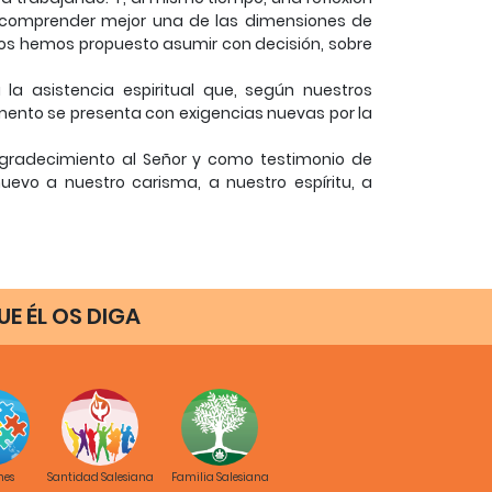
 a comprender mejor una de las dimensiones de
 nos hemos propuesto asumir con decisión, sobre
la asistencia espiritual que, según nuestros
mento se presenta con exigencias nuevas por la
 agradecimiento al Señor y como testimonio de
uevo a nuestro carisma, a nuestro espíritu, a
E ÉL OS DIGA
diendo que escribiera una carta en la cual, con
cerse un estímulo para el camino de renovación
tá en continuidad con la reflexión del CG24 de
n y de comunión en el espíritu y en la misión de
nes
Santidad Salesiana
Familia Salesiana