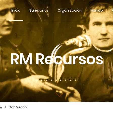
Inicio
Salesianos
Organización
Mundo
RM Recursos
>
re
Don Vecchi