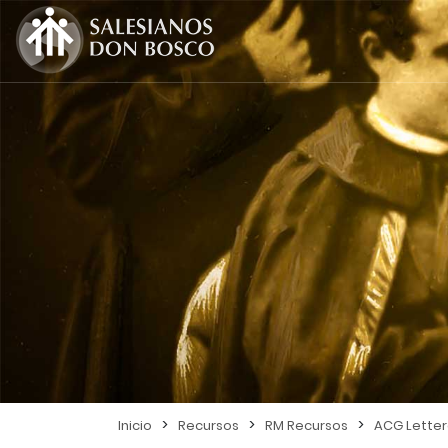
>
>
>
Inicio
Recursos
RM Recursos
ACG Lette