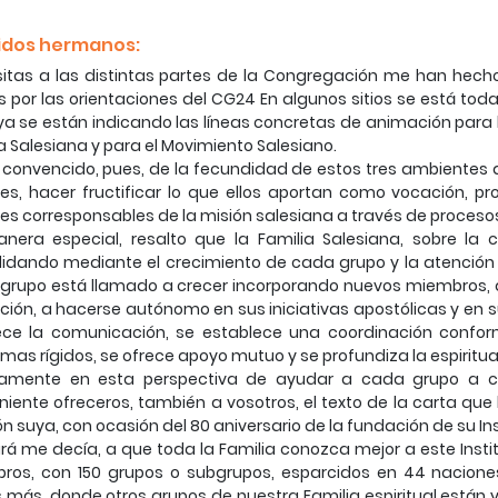
idos hermanos:
sitas a las distintas partes de la Congregación me han hech
s por las orientaciones del CG24 En algunos sitios se está to
ya se están indicando las líneas concretas de animación para
a Salesiana y para el Movimiento Salesiano.
 convencido, pues, de la fecundidad de estos tres ambientes
es, hacer fructificar lo que ellos aportan como vocación, pr
es corresponsables de la misión salesiana a través de proces
nera especial, resalto que la Familia Salesiana, sobre la 
lidando mediante el crecimiento de cada grupo y la atención 
grupo está llamado a crecer incorporando nuevos miembros, 
ión, a hacerse autónomo en sus iniciativas apostólicas y en su 
ece la comunicación, se establece una coordinación conform
as rígidos, se ofrece apoyo mutuo y se profundiza la espiritu
samente en esta perspectiva de ayudar a cada grupo a cr
iente ofreceros, también a vosotros, el texto de la carta que 
ón suya, con ocasión del 80 aniversario de la fundación de su Ins
á me decía, a que toda la Familia conozca mejor a este Insti
ros, con 150 grupos o subgrupos, esparcidos en 44 nacion
 más, donde otros grupos de nuestra Familia espiritual están y