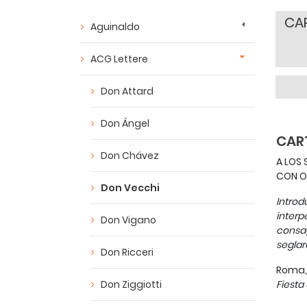
CAR
Aguinaldo
ACG Lettere
Don Attard
Don Ángel
CAR
Don Chávez
A LOS 
CON OC
Don Vecchi
Introd
interp
Don Vigano
consag
seglar
Don Ricceri
Roma,
Don Ziggiotti
Fiesta