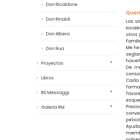
Don Ricaldone
Quer
Don Rinaldi
Las vi
locale
Don Albera
otros 
Famili
Me he
Don Rua
seglar
hacerl
Proyectos
De ma
conso
Libros
Cada 
formac
BS Messaggi
favor
esquem
Preci
Galería RM
conven
petici
Ayudar
miemb
países