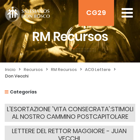
CG29
RM Recursos
>
>
>
>
Inicio
Recursos
RM Recursos
ACG Lettere
Don Vecchi
Categorías
L'ESORTAZIONE 'VITA CONSECRATA':STIMOLI
AL NOSTRO CAMMINO POSTCAPITOLARE
LETTERE DEL RETTOR MAGGIORE - JUAN
VECCHI