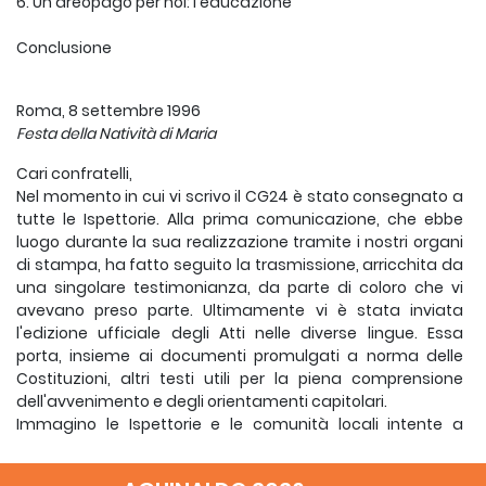
6. Un areopago per noi: l'educazione
Conclusione
Roma, 8 settembre 1996
Festa della Natività di Maria
Cari confratelli,
Nel momento in cui vi scrivo il CG24 è stato consegnato a
tutte le Ispettorie. Alla prima comunicazione, che ebbe
luogo durante la sua realizzazione tramite i nostri organi
di stampa, ha fatto seguito la trasmissione, arricchita da
una singolare testimonianza, da parte di coloro che vi
avevano preso parte. Ultimamente vi è stata inviata
l'edizione ufficiale degli Atti nelle diverse lingue. Essa
porta, insieme ai documenti promulgati a norma delle
Costituzioni, altri testi utili per la piena comprensione
dell'avvenimento e degli orientamenti capitolari.
Immagino le Ispettorie e le comunità locali intente a
comprendere e interiorizzare le motivazioni che il
documento offre riguardo alla partecipazione dei laici