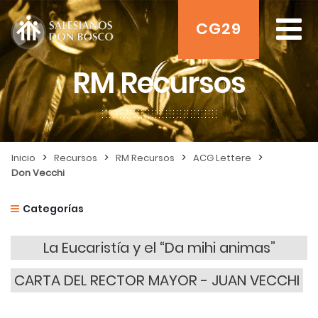
CG29
RM Recursos
>
>
>
>
Inicio
Recursos
RM Recursos
ACG Lettere
Don Vecchi
Categorías
La Eucaristía y el “Da mihi animas”
CARTA DEL RECTOR MAYOR - JUAN VECCHI