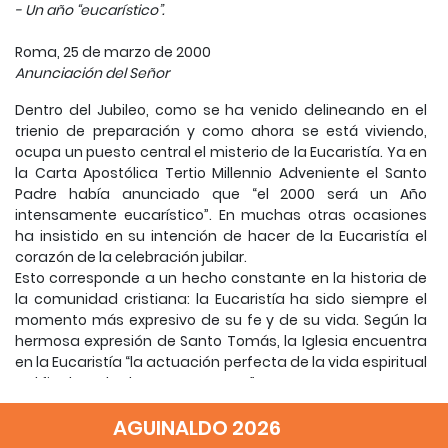
- Un año “eucarístico”.
Roma, 25 de marzo de 2000
Anunciación del Señor
Dentro del Jubileo, como se ha venido delineando en el
trienio de preparación y como ahora se está viviendo,
ocupa un puesto central el misterio de la Eucaristía. Ya en
la Carta Apostólica Tertio Millennio Adveniente el Santo
Padre había anunciado que “el 2000 será un Año
intensamente eucarístico”. En muchas otras ocasiones
ha insistido en su intención de hacer de la Eucaristía el
corazón de la celebración jubilar.
Esto corresponde a un hecho constante en la historia de
la comunidad cristiana: la Eucaristía ha sido siempre el
momento más expresivo de su fe y de su vida. Según la
hermosa expresión de Santo Tomás, la Iglesia encuentra
en la Eucaristía “la actuación perfecta de la vida espiritual
y el fin de todos los sacramentos”.
La fe en la iniciativa del Resucitado, que nos reúne, nos
AGUINALDO 2026
habla y nos ofrece la comunión con su Cuerpo y con su
Sangre, da al Jubileo su sentido más profundo. Por la